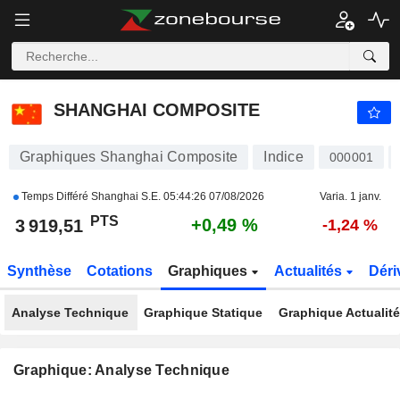
SHANGHAI COMPOSITE
3 919,51
PTS
+0,49 %
SHANGHAI COMPOSITE
Graphiques Shanghai Composite
Indice
000001
Temps Différé Shanghai S.E.
05:44:26 07/08/2026
Varia. 1 janv.
PTS
+0,49 %
3 919,51
-1,24 %
Synthèse
Cotations
Graphiques
Actualités
Déri
Analyse Technique
Graphique Statique
Graphique Actualit
Graphique: Analyse Technique