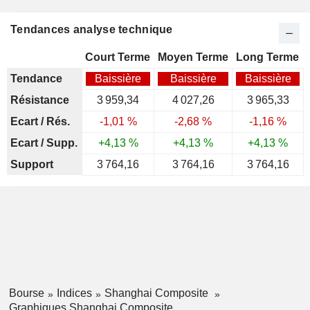
Tendances analyse technique
Court Terme
Moyen Terme
Long Terme
Tendance
Baissière
Baissière
Baissière
Résistance
3 959,34
4 027,26
3 965,33
Ecart / Rés.
-1,01 %
-2,68 %
-1,16 %
Ecart / Supp.
+4,13 %
+4,13 %
+4,13 %
Support
3 764,16
3 764,16
3 764,16
Bourse
Indices
Shanghai Composite
Graphiques Shanghai Composite