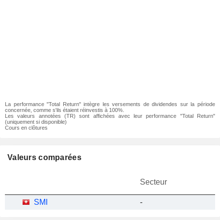
La performance "Total Return" intègre les versements de dividendes sur la période
concernée, comme s'ils étaient réinvestis à 100%.
Les valeurs annotées (TR) sont affichées avec leur performance "Total Return"
(uniquement si disponible)
Cours en clôtures
Valeurs comparées
Secteur
SMI
-