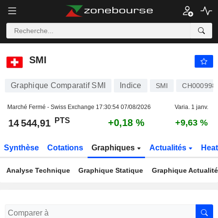
SMI
14 544,91
PTS
+0,18 %
SMI
Graphique Comparatif SMI
Indice
SMI
CH000998
Marché Fermé - Swiss Exchange
17:30:54 07/08/2026
Varia. 1 janv.
PTS
+0,18 %
14 544,91
+9,63 %
Synthèse
Cotations
Graphiques
Actualités
Hea
Analyse Technique
Graphique Statique
Graphique Actualit