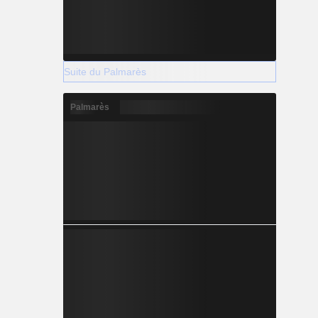
Suite du Palmarès
Palmarès