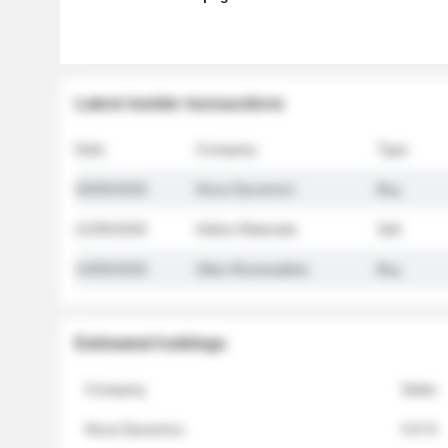
Latest insider transactions
Date
Company
Type
26/05/2026
Nova Dynamics
Buy
21/05/2026
Helios Materials
Sell
14/05/2026
Atlas Renewables
Buy
Estimated holdings
Company
Stake
Nova Dynamics
4.8 %