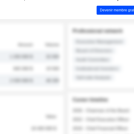
Devenir membre grat
Professional network
Executive Management
Amount
Volume
Board of Directors
1 250 000 $
32 000
Audit Committee
845 000 $
19 500
Institutional Investors
Sell-side Analysts
2 030 000 $
48 200
Career timeline
2026 - Chairman of the Board
Value
2022 - Chief Executive Officer
18 400 000 $
2018 - Chief Financial Officer