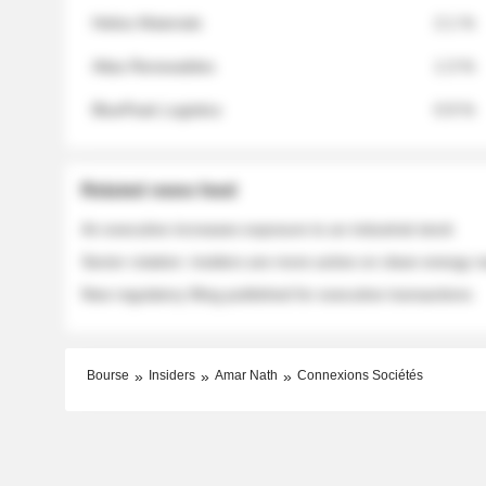
Helios Materials
2.1 %
Atlas Renewables
1.3 %
BluePeak Logistics
0.9 %
Related news feed
An executive increases exposure to an industrial stock
Sector rotation: insiders are more active on clean energy
New regulatory filing published for executive transactions
Bourse
Insiders
Amar Nath
Connexions Sociétés