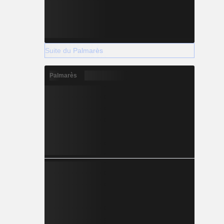
Suite du Palmarès
Palmarès