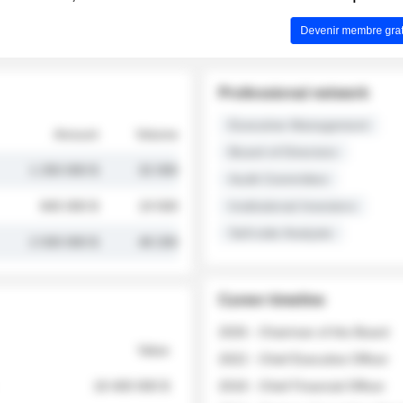
Devenir membre grat
Professional network
Executive Management
Amount
Volume
Board of Directors
1 250 000 $
32 000
Audit Committee
845 000 $
19 500
Institutional Investors
Sell-side Analysts
2 030 000 $
48 200
Career timeline
2026 - Chairman of the Board
Value
2022 - Chief Executive Officer
18 400 000 $
2018 - Chief Financial Officer