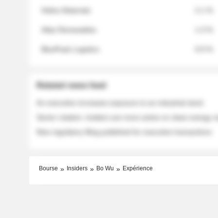
Helios Materials
2.1 %
Atlas Renewables
1.3 %
BluePeak Logistics
0.9 %
Related news feed
An executive increases exposure to an industrial stock
Sector rotation: insiders are more active on clean energy
New regulatory filing published for executive transactions
Bourse
Insiders
Bo Wu
Expérience