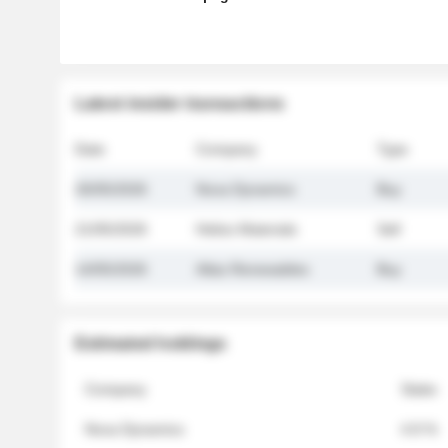
Latest insider transactions
Date
Company
Type
26/05/2026
Nova Dynamics
Buy
21/05/2026
Helios Materials
Sell
14/05/2026
Atlas Renewables
Buy
Estimated holdings
Company
Stake
Nova Dynamics
4.8 %