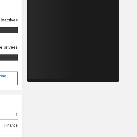
Inactives
se privées
rine
1
Finance