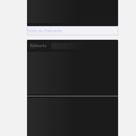
Suite du Palmarès
Palmarès