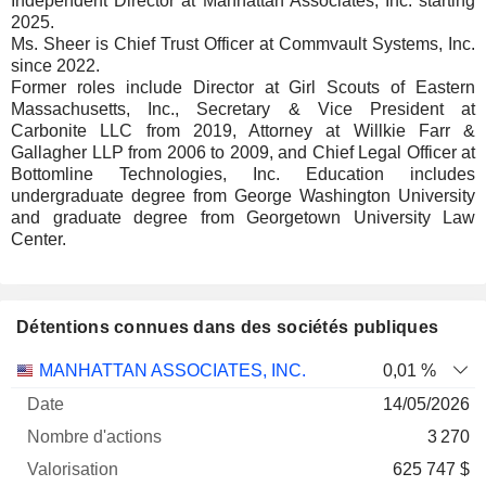
Independent Director at Manhattan Associates, Inc. starting
2025.
Ms. Sheer is Chief Trust Officer at Commvault Systems, Inc.
since 2022.
Former roles include Director at Girl Scouts of Eastern
Massachusetts, Inc., Secretary & Vice President at
Carbonite LLC from 2019, Attorney at Willkie Farr &
Gallagher LLP from 2006 to 2009, and Chief Legal Officer at
Bottomline Technologies, Inc. Education includes
undergraduate degree from George Washington University
and graduate degree from Georgetown University Law
Center.
Détentions connues dans des sociétés publiques
Nombre
Date de
MANHATTAN ASSOCIATES, INC.
0,01 %
Société
Date
d'actions
Valorisation
valorisation
14/05/2026
3 270
625 747 $