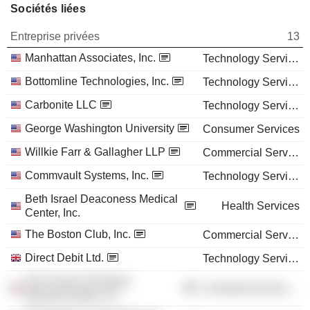
Sociétés liées
Entreprise privées
13
Manhattan Associates, Inc.
Technology Services
Bottomline Technologies, Inc.
Technology Services
Carbonite LLC
Technology Services
George Washington University
Consumer Services
Willkie Farr & Gallagher LLP
Commercial Services
Commvault Systems, Inc.
Technology Services
Beth Israel Deaconess Medical
Health Services
Center, Inc.
The Boston Club, Inc.
Commercial Services
Direct Debit Ltd.
Technology Services
Girl Scouts of Eastern
Commercial Services
Massachusetts, Inc.