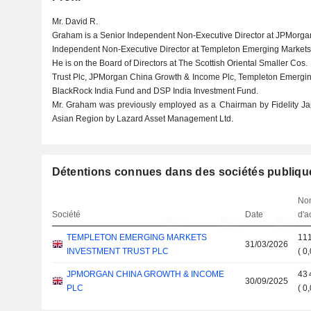
Mr. David R.
Graham is a Senior Independent Non-Executive Director at JPMorga
Independent Non-Executive Director at Templeton Emerging Markets 
He is on the Board of Directors at The Scottish Oriental Smaller Cos.
Trust Plc, JPMorgan China Growth & Income Plc, Templeton Emergin
BlackRock India Fund and DSP India Investment Fund.
Mr. Graham was previously employed as a Chairman by Fidelity J
Asian Region by Lazard Asset Management Ltd.
Détentions connues dans des sociétés publiqu
No
Société
Date
d'a
TEMPLETON EMERGING MARKETS
111
31/03/2026
INVESTMENT TRUST PLC
(
0
JPMORGAN CHINA GROWTH & INCOME
43 
30/09/2025
PLC
(
0