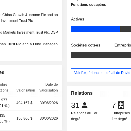
Fonctions occupées
n China Growth & Income Plc and an
Actives
Investment Trust Plc.
g Markets Investment Trust Plc, DSP
apan Trust Plc and a Fund Manager-
Sociétés cotées
Entrepri
es
Voir l'expérience en détail de Dav
mbre
Date de
ctions
Valorisation
valorisation
Relations
 977
494 167 $
30/06/2026
31
7
,01 %
)
Relations au 1er
Entreprises 
435
156 806 $
30/06/2026
degré
1er degré
,05 %
)