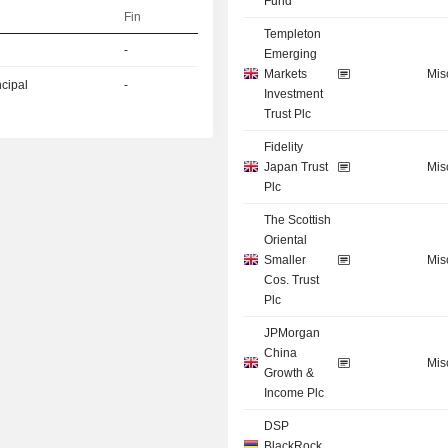
Fund
Fin
Templeton
-
Emerging
Markets
Mis
ncipal
-
Investment
Trust Plc
Fidelity
Japan Trust
Mis
Plc
The Scottish
Oriental
Smaller
Mis
Cos. Trust
Plc
JPMorgan
China
Mis
Growth &
Income Plc
DSP
BlackRock