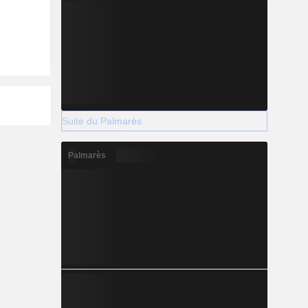
Suite du Palmarès
Palmarès