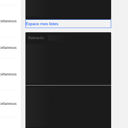
cellaneous
Espace mes listes
Palmarès
cellaneous
cellaneous
cellaneous