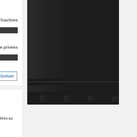
Inactives
se privées
id Graham
liées au