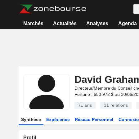
Marchés
Actualités
Analyses
Agenda
David Graha
Directeur/Membre du Conseil ch
Fortune : 650 972 $ au 30/06/2
71 ans
31
relations
Synthèse
Expérience
Réseau Personnel
Connexio
Profil