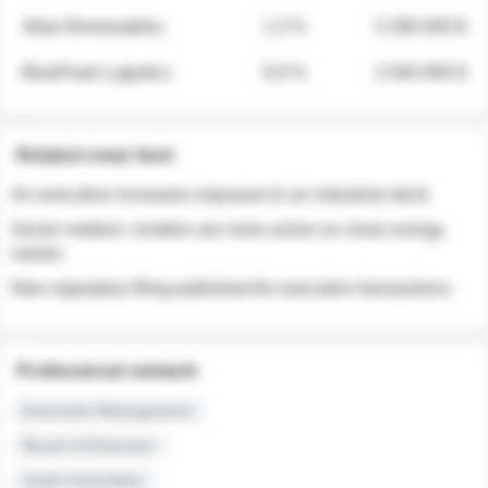
Atlas Renewables
1.3 %
3 280 000 $
BluePeak Logistics
0.9 %
2 040 000 $
Related news feed
An executive increases exposure to an industrial stock
Sector rotation: insiders are more active on clean energy
names
New regulatory filing published for executive transactions
Professional network
Executive Management
Board of Directors
Audit Committee