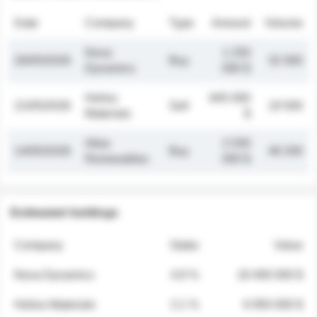
Date
Company
Type
Amount
Volume
Nova
1 250
26/05/2026
Buy
32 000
Dynamics
000 $
Helios
845 000
21/05/2026
Sell
19 500
Materials
$
Atlas
2 030
14/05/2026
Buy
48 200
Renewables
000 $
Estimated holdings
Company
Stake
Value
Nova Dynamics
4.8 %
18 400 000 $
Helios Materials
2.1 %
6 950 000 $