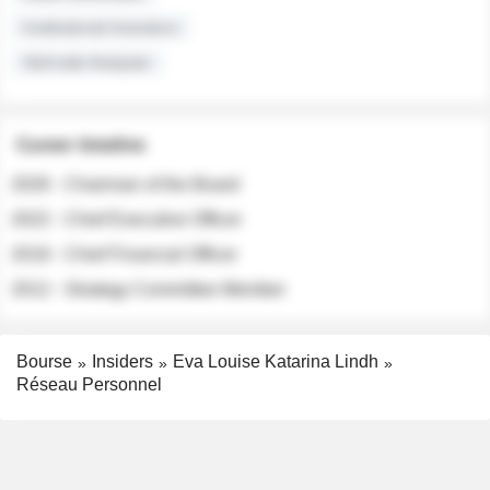
Institutional Investors
Sell-side Analysts
Career timeline
2026 - Chairman of the Board
2022 - Chief Executive Officer
2018 - Chief Financial Officer
2012 - Strategy Committee Member
Bourse
Insiders
Eva Louise Katarina Lindh
Réseau Personnel