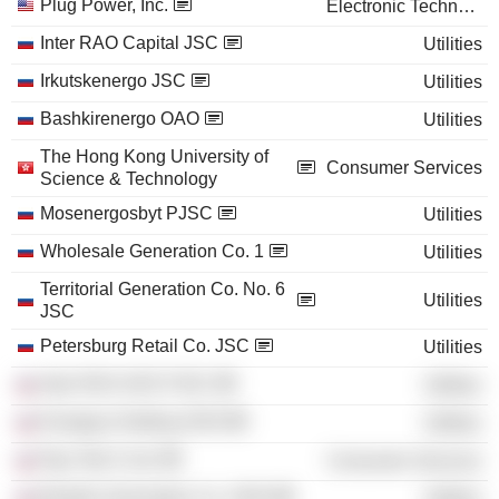
Plug Power, Inc.
Electronic Technology
Inter RAO Capital JSC
Utilities
Irkutskenergo JSC
Utilities
Bashkirenergo OAO
Utilities
The Hong Kong University of
Consumer Services
Science & Technology
Mosenergosbyt PJSC
Utilities
Wholesale Generation Co. 1
Utilities
Territorial Generation Co. No. 6
Utilities
JSC
Petersburg Retail Co. JSC
Utilities
Inter RAO UES PJSC
Utilities
Energiya Holding OOO
Utilities
Pgu Tets 5 Ltd.
Consumer Services
Bashkir Generation Co. OOO
Utilities