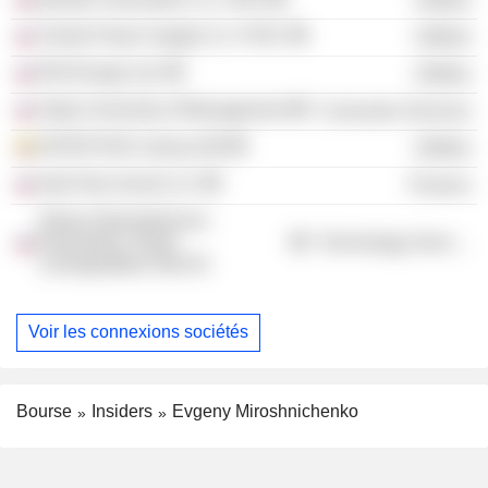
Tomsk Power Supply Co. PJSC
Utilities
RN-Energo Ltd.
Utilities
State University of Management
Consumer Services
INTER RAO Lietuva AB
Utilities
Inter Rao Invest LLC
Finance
Edinyi Informatsionno-
Raschetnyi Tsentr
Technology Services
Leningradskoi Obl AO
Voir les connexions sociétés
Bourse
Insiders
Evgeny Miroshnichenko