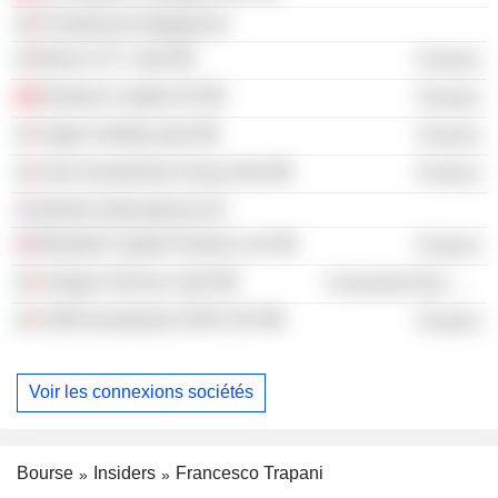
Fondazione Altagamma
Banca CF+ SpA
Finance
Elystone Capital SA
Finance
Tages Holding SpA
Finance
Vam Investments Group SpA
Finance
Bentim International SA
Bluebell Capital Partners Ltd.
Finance
Gruppo Florence SpA
Consumer Non-Durables
VAM Investments SPAC BV
Finance
Voir les connexions sociétés
Bourse
Insiders
Francesco Trapani