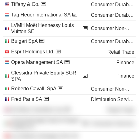
Tiffany & Co.
Consumer Durables
Tag Heuer International SA
Consumer Durables
LVMH Moët Hennessy Louis
Consumer Non-Durables
Vuitton SE
Bulgari SpA
Consumer Durables
Esprit Holdings Ltd.
Retail Trade
Opera Management SA
Finance
Clessidra Private Equity SGR
Finance
SPA
Roberto Cavalli SpA
Consumer Non-Durables
Fred Paris SA
Distribution Services
De Beers Jewellers Ltd.
Retail Trade
Università degli Studi di Napoli
Consumer Services
Federico II
Les Ateliers Horlogers Dior SA