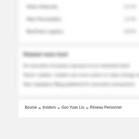
Helios Materials
2.1 %
Atlas Renewables
1.3 %
BluePeak Logistics
0.9 %
Related news feed
An executive increases exposure to an industrial stock
Sector rotation: insiders are more active on clean energy
New regulatory filing published for executive transactions
Bourse
Insiders
Guo Yuan Liu
Réseau Personnel