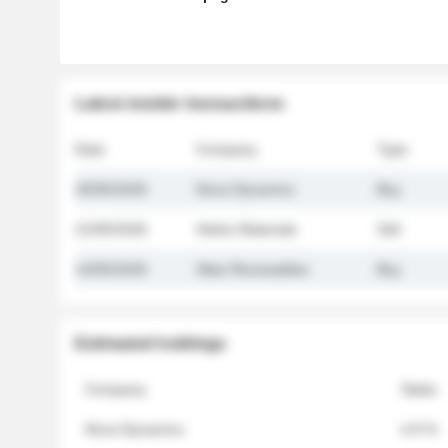
Latest insider transactions
Date
Company
Type
26/05/2026
Nova Dynamics
Buy
21/05/2026
Helios Materials
Sell
14/05/2026
Atlas Renewables
Buy
Estimated holdings
Company
Stake
Nova Dynamics
4.8 %