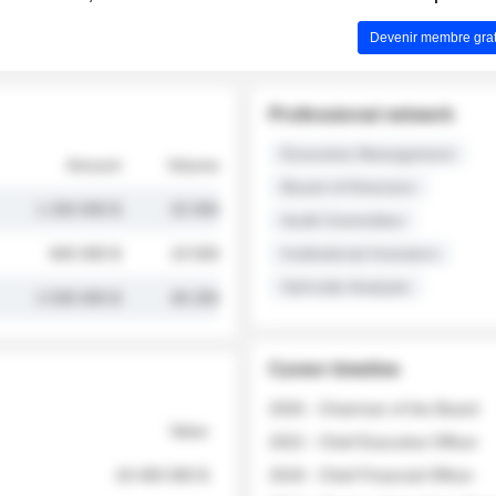
Devenir membre grat
Professional network
Executive Management
Amount
Volume
Board of Directors
1 250 000 $
32 000
Audit Committee
845 000 $
19 500
Institutional Investors
Sell-side Analysts
2 030 000 $
48 200
Career timeline
2026 - Chairman of the Board
Value
2022 - Chief Executive Officer
18 400 000 $
2018 - Chief Financial Officer