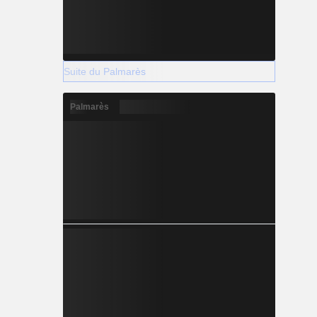
Suite du Palmarès
Palmarès