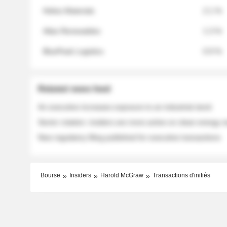
Helios Materials
2.1 %
Atlas Renewables
1.3 %
BluePeak Logistics
0.9 %
Related news feed
An executive increases exposure to an industrial stock
Sector rotation: insiders are more active on clean energy
New regulatory filing published for executive transactions
Bourse
Insiders
Harold McGraw
Transactions d'initiés