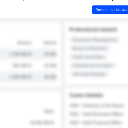
Devenir membre grat
Professional network
Executive Management
Amount
Volume
Board of Directors
1 250 000 $
32 000
Audit Committee
845 000 $
19 500
Institutional Investors
Sell-side Analysts
2 030 000 $
48 200
Career timeline
2026 - Chairman of the Board
Value
2022 - Chief Executive Officer
18 400 000 $
2018 - Chief Financial Officer