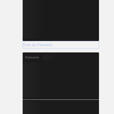
Suite du Palmarès
Palmarès