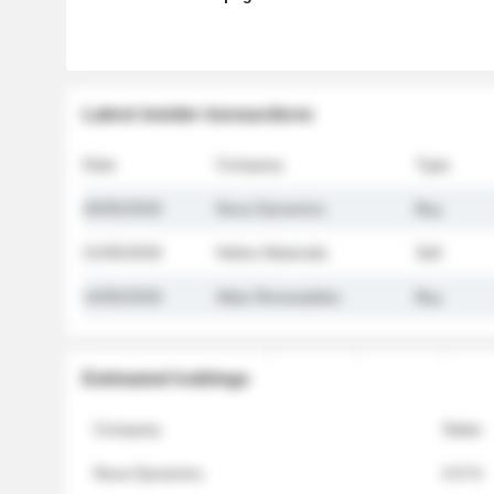
Latest insider transactions
Date
Company
Type
26/05/2026
Nova Dynamics
Buy
21/05/2026
Helios Materials
Sell
14/05/2026
Atlas Renewables
Buy
Estimated holdings
Company
Stake
Nova Dynamics
4.8 %