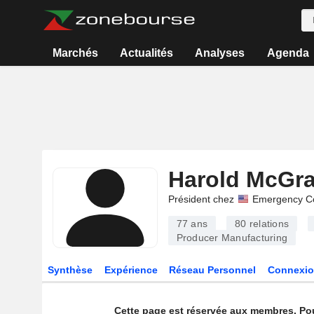
Marchés
Actualités
Analyses
Agenda
Harold McGr
Président chez
Emergency Co
77 ans
80
relations
Producer Manufacturing
Synthèse
Expérience
Réseau Personnel
Connexio
Cette page est réservée aux membres. Po