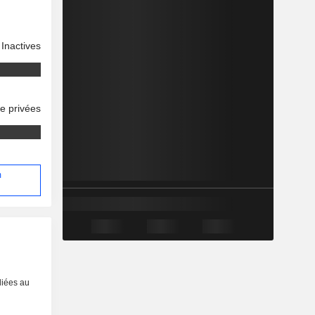
Inactives
se privées
m
liées au