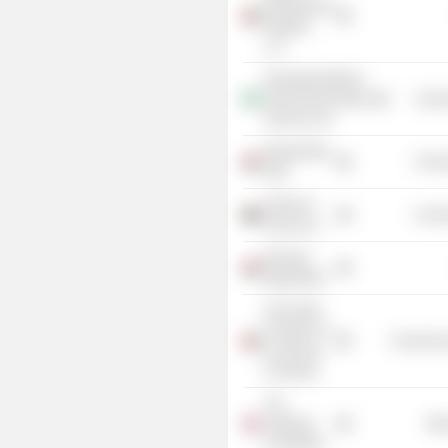
International
Pakistan
LLC
Emerging Markets
Telecommunication
Commu
Services Ltd.
Etisalat Misr
Commu
SAE
Vodacom
Commu
Group Ltd.
Barclays
Egypt Bank
Abu Dhabi
Chamber of
Commercia
Commerce
& Industry
The
Vodafone
Mis
Foundation