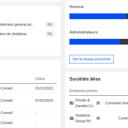
Homme
E& Group nomme Masood Mohamed Sharif au poste de directeur général du groupe à compter du 1er avril
RE
Administrateurs
ation de Vodafone
RE
Voir le réseau personnel
Sociétés liées
Début
 Conseil
01/12/2021
Entreprise privées
Procter &
 Conseil
07/02/2024
Consumer Non
Gamble Co.
 Conseil
-
Vodafone
Commu
Group Plc
 Conseil
-