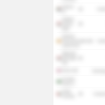
Vodacom
Commu
SA
Vodafone
Ventures
Egypt
Hutchison
Telecommunications
Commu
Lanka Pvt Ltd.
Attijariwafa
Bank Egypt
SAE
Fiskl Ltd.
Technolog
Innovative
Foods Co.
Khalifa
Consume
University