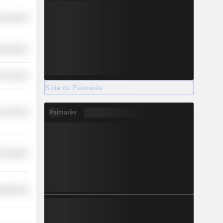
nications
nications
r Services
Suite du Palmarès
r Services
Palmarès
nications
ufacturing