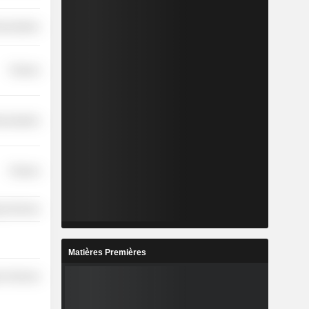
nications
Finance
nications
Finance
y Services
Matières Premières
r Services