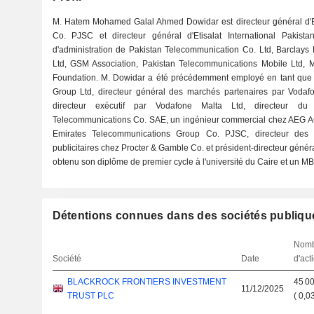
M. Hatem Mohamed Galal Ahmed Dowidar est directeur général d'
Co. PJSC et directeur général d'Etisalat International Pakis
d'administration de Pakistan Telecommunication Co. Ltd, Barclays 
Ltd, GSM Association, Pakistan Telecommunications Mobile Ltd,
Foundation. M. Dowidar a été précédemment employé en tant que 
Group Ltd, directeur général des marchés partenaires par Vodafo
directeur exécutif par Vodafone Malta Ltd, directeur d
Telecommunications Co. SAE, un ingénieur commercial chez AEG AG, 
Emirates Telecommunications Group Co. PJSC, directeur des 
publicitaires chez Procter & Gamble Co. et président-directeur génér
obtenu son diplôme de premier cycle à l'université du Caire et un MBA
Détentions connues dans des sociétés publiqu
Nom
Société
Date
d'act
BLACKROCK FRONTIERS INVESTMENT
45 0
11/12/2025
TRUST PLC
(
0,0