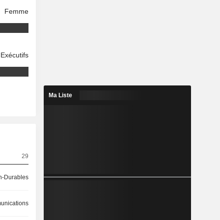
Femme
Exécutifs
Ma Liste
29
-Durables
nications