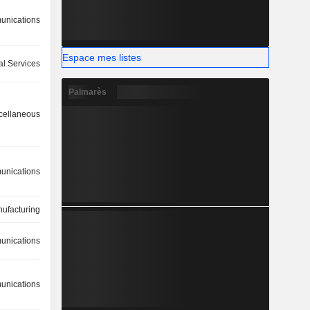
nications
Espace mes listes
l Services
Palmarès
cellaneous
nications
ufacturing
nications
nications