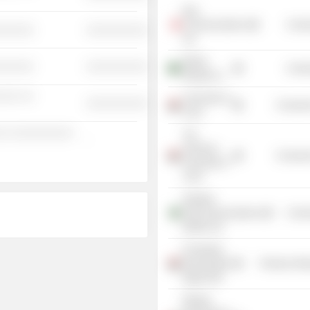
Epic
Communications
Commu
░░░░░░
░░░░░░░░░░
Ltd.
Etihad
░░░░░░
░░░░░░░░░░
Commu
Etisalat Co.
░░░ ░░
University of
░░░░░░░░░░
Consume
Cairo
░░ ░░░░░░░░░░
The
-
American
Consume
University in
Cairo
Pakistan
Telecommunications
Commu
Mobile Ltd.
El Sewedy
Electrometer
Producer Man
Egypt SAE
Etisalat