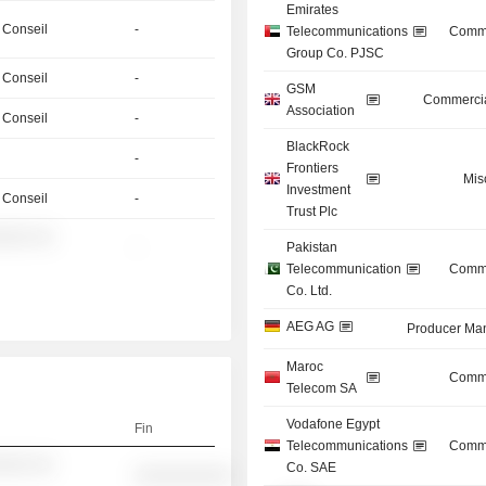
Emirates
 Conseil
-
Telecommunications
Commu
Group Co. PJSC
 Conseil
-
GSM
Commercia
Association
 Conseil
-
BlackRock
-
Frontiers
Mis
Investment
 Conseil
-
Trust Plc
░░░ ░░
-
Pakistan
Telecommunication
Commu
Co. Ltd.
AEG AG
Producer Man
Maroc
Commu
Telecom SA
Vodafone Egypt
Fin
Telecommunications
Commu
░░░ ░░
Co. SAE
░░░░░░░░░░