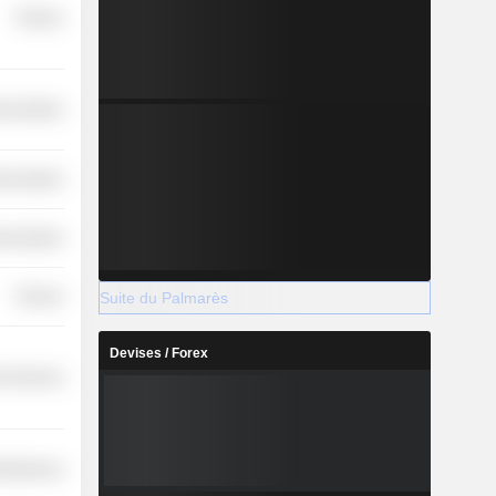
Finance
nications
nications
nications
Suite du Palmarès
Finance
Devises / Forex
l Services
cellaneous