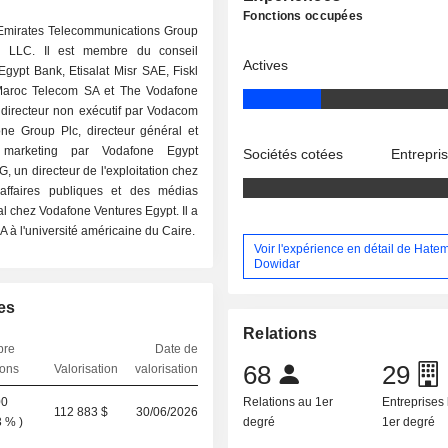
Fonctions occupées
Emirates Telecommunications Group
tan LLC. Il est membre du conseil
Actives
Egypt Bank, Etisalat Misr SAE, Fiskl
 Maroc Telecom SA et The Vodafone
directeur non exécutif par Vodacom
ne Group Plc, directeur général et
u marketing par Vodafone Egypt
Sociétés cotées
Entrepri
un directeur de l'exploitation chez
affaires publiques et des médias
al chez Vodafone Ventures Egypt. Il a
 à l'université américaine du Caire.
Voir l'expérience en détail de Hate
Dowidar
es
Relations
bre
Date de
68
29
ions
Valorisation
valorisation
00
Relations au 1er
Entreprises 
112 883 $
30/06/2026
3 %
)
degré
1er degré