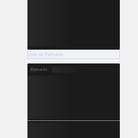
Suite du Palmarès
Palmarès