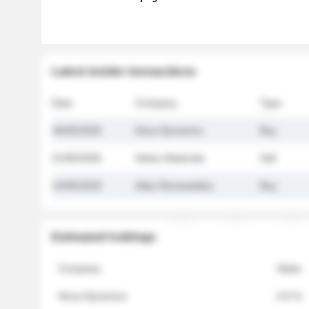
Latest insider transactions
Date
Company
Type
26/05/2026
Nova Dynamics
Buy
21/05/2026
Helios Materials
Sell
14/05/2026
Atlas Renewables
Buy
Estimated holdings
Company
Stake
Nova Dynamics
4.8 %