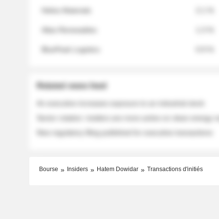
Helios Materials
2.1 %
Atlas Renewables
1.3 %
BluePeak Logistics
0.9 %
Related news feed
An executive increases exposure to an industrial stock
Sector rotation: insiders are more active on clean energy
New regulatory filing published for executive transactions
Bourse
Insiders
Hatem Dowidar
Transactions d'initiés