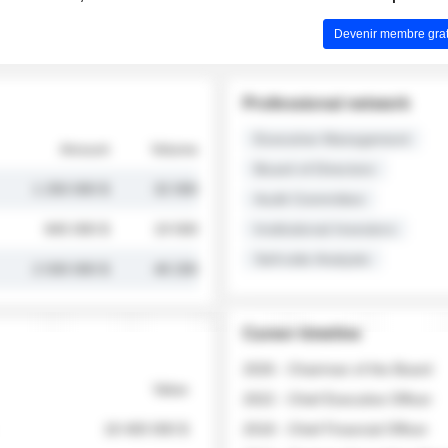
Devenir membre grat
Professional network
Executive Management
Amount
Volume
Board of Directors
1 250 000 $
32 000
Audit Committee
845 000 $
19 500
Institutional Investors
Sell-side Analysts
2 030 000 $
48 200
Career timeline
2026 - Chairman of the Board
Value
2022 - Chief Executive Officer
18 400 000 $
2018 - Chief Financial Officer