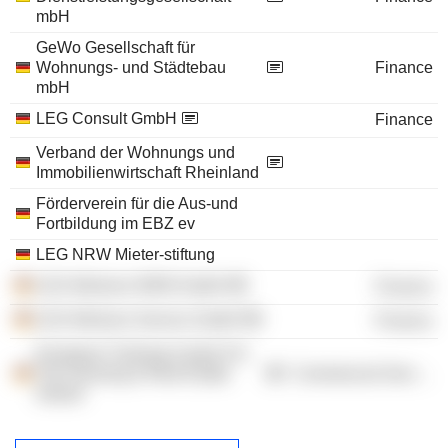
mbH
GeWo Gesellschaft für
Wohnungs- und Städtebau
Finance
mbH
LEG Consult GmbH
Finance
Verband der Wohnungs und
Immobilienwirtschaft Rheinland
Förderverein für die Aus-und
Fortbildung im EBZ ev
LEG NRW Mieter-stiftung
LEG Wohnen NRW GmbH
Finance
LEG Wohnen Service GmbH
Finance
European Training Centre For
The Housing & Real Estate
Commercial Services
Industr