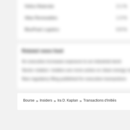
Helios Materials
2.1 %
Atlas Renewables
1.3 %
BluePeak Logistics
0.9 %
Related news feed
An executive increases exposure to an industrial stock
Sector rotation: insiders are more active on clean energy
New regulatory filing published for executive transactions
Bourse
Insiders
Ira D. Kaplan
Transactions d'initiés