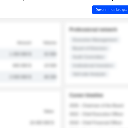
Devenir membre grat
Professional network
Executive Management
Amount
Volume
Board of Directors
1 250 000 $
32 000
Audit Committee
845 000 $
19 500
Institutional Investors
Sell-side Analysts
2 030 000 $
48 200
Career timeline
2026 - Chairman of the Board
Value
2022 - Chief Executive Officer
18 400 000 $
2018 - Chief Financial Officer