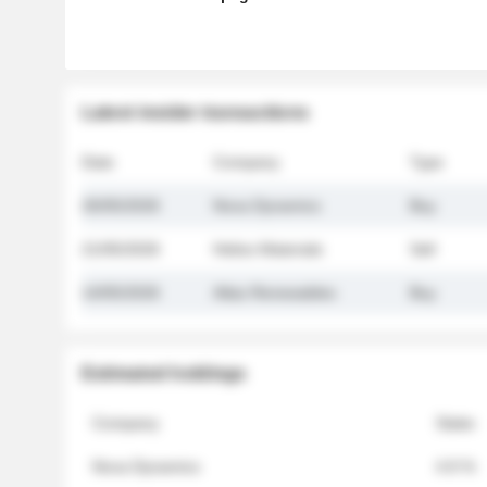
Latest insider transactions
Date
Company
Type
26/05/2026
Nova Dynamics
Buy
21/05/2026
Helios Materials
Sell
14/05/2026
Atlas Renewables
Buy
Estimated holdings
Company
Stake
Nova Dynamics
4.8 %