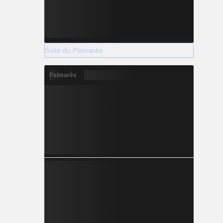
Suite du Palmarès
Palmarès