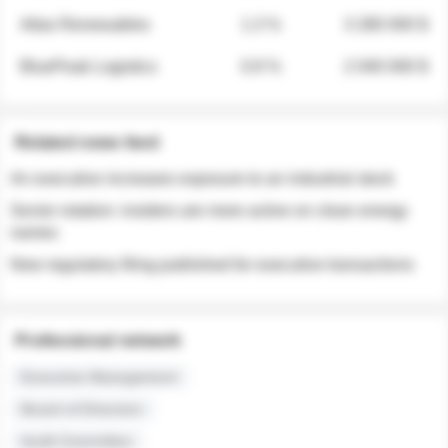
Atlas Renewables
1.3 %
3 280 000 $
BluePeak Logistics
0.9 %
2 040 000 $
Related news feed
An executive increases exposure to an industrial stock
Sector rotation: insiders are more active on clean energy
names
New regulatory filing published for executive transactions
Professional network
Executive Management
Board of Directors
Audit Committee