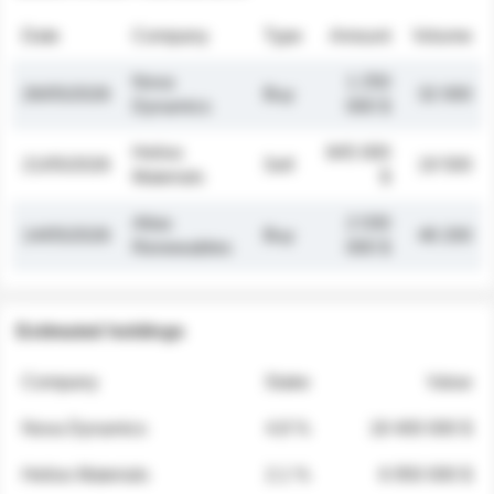
Date
Company
Type
Amount
Volume
Nova
1 250
26/05/2026
Buy
32 000
Dynamics
000 $
Helios
845 000
21/05/2026
Sell
19 500
Materials
$
Atlas
2 030
14/05/2026
Buy
48 200
Renewables
000 $
Estimated holdings
Company
Stake
Value
Nova Dynamics
4.8 %
18 400 000 $
Helios Materials
2.1 %
6 950 000 $