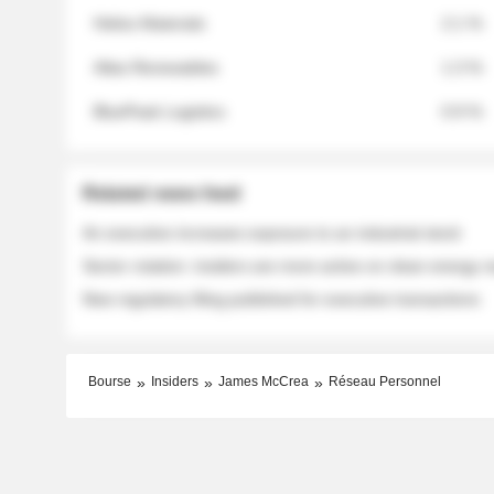
Helios Materials
2.1 %
Atlas Renewables
1.3 %
BluePeak Logistics
0.9 %
Related news feed
An executive increases exposure to an industrial stock
Sector rotation: insiders are more active on clean energy
New regulatory filing published for executive transactions
Bourse
Insiders
James McCrea
Réseau Personnel