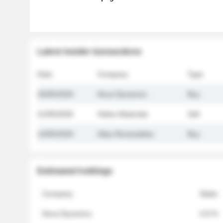
Latest insider transactions
Date
Company
Type
26/05/2026
Nova Dynamics
Buy
21/05/2026
Helios Materials
Sell
14/05/2026
Atlas Renewables
Buy
Estimated holdings
Company
Stake
Nova Dynamics
4.8 %