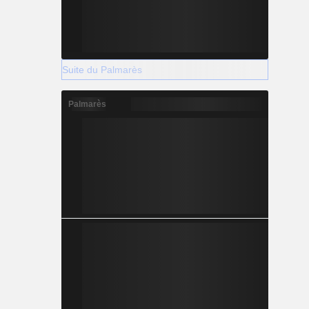
Suite du Palmarès
Palmarès