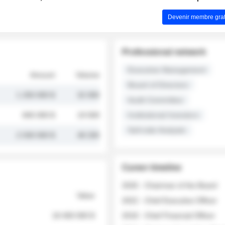
Devenir membre grat
Professional network
Executive Management
Amount
Volume
Board of Directors
1 250 000 $
32 000
Audit Committee
845 000 $
19 500
Institutional Investors
Sell-side Analysts
2 030 000 $
48 200
Career timeline
2026 - Chairman of the Board
Value
2022 - Chief Executive Officer
18 400 000 $
2018 - Chief Financial Officer