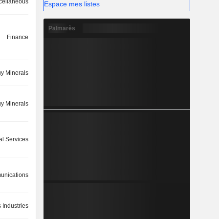
cellaneous
Espace mes listes
Palmarès
Finance
y Minerals
y Minerals
l Services
nications
 Industries