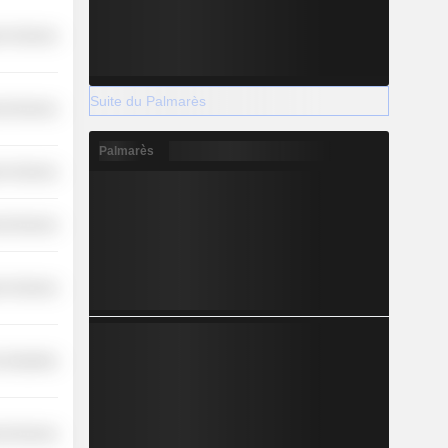
r Services
Suite du Palmarès
l Services
Palmarès
r Services
l Services
r Services
 Industries
l Services