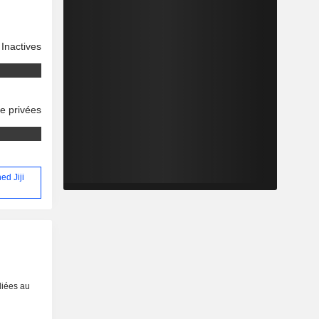
Inactives
se privées
ed Jiji
liées au