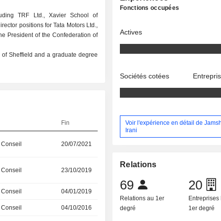
Fonctions occupées
uding TRF Ltd., Xavier School of
ector positions for Tata Motors Ltd.,
Actives
the President of the Confederation of
y of Sheffield and a graduate degree
Sociétés cotées
Entrepri
Voir l'expérience en détail de Jamsh
Fin
Irani
 Conseil
20/07/2021
Relations
 Conseil
23/10/2019
69
20
 Conseil
04/01/2019
Relations au 1er
Entreprises 
 Conseil
04/10/2016
degré
1er degré