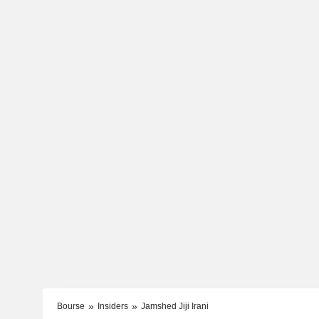
Bourse
Insiders
Jamshed Jiji Irani