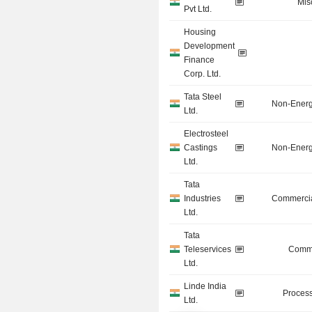
Mis
Pvt Ltd.
Housing
Development
Finance
Corp. Ltd.
Tata Steel
Non-Energ
Ltd.
Electrosteel
Castings
Non-Energ
Ltd.
Tata
Industries
Commercia
Ltd.
Tata
Teleservices
Commu
Ltd.
Linde India
Process
Ltd.