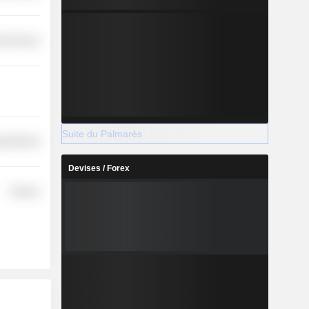
l Services
Suite du Palmarès
y Minerals
Devises / Forex
Finance