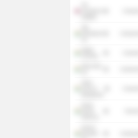
The
University of
Consume
Sheffield
Tata
International
Commercia
Ltd.
Nagpur
Consume
University
Repro India
Commercia
Ltd.
Xavier
School of
Consume
Management
Kansai
Nerolac
Process
Paints Ltd.
Everonn
Education
Commercia