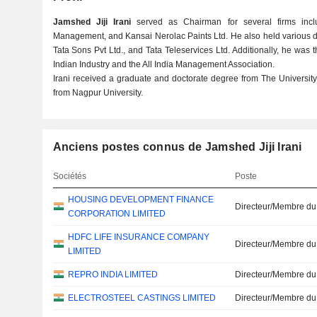
Jamshed Jiji Irani
served as Chairman for several firms incl
Management, and Kansai Nerolac Paints Ltd. He also held various dir
Tata Sons Pvt Ltd., and Tata Teleservices Ltd. Additionally, he was 
Indian Industry and the All India Management Association.
Irani received a graduate and doctorate degree from The Universit
from Nagpur University.
Anciens postes connus de Jamshed Jiji Irani
Sociétés
Poste
HOUSING DEVELOPMENT FINANCE
Directeur/Membre du
CORPORATION LIMITED
HDFC LIFE INSURANCE COMPANY
Directeur/Membre du
LIMITED
REPRO INDIA LIMITED
Directeur/Membre du
ELECTROSTEEL CASTINGS LIMITED
Directeur/Membre du