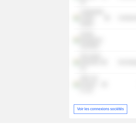
Ltd.
Confederation
of Indian
Commercia
Industry
All India
Management
Association
TRL Krosaki
Refractories
Non-Energ
Ltd.
HDFC Life
Insurance
Co. Ltd.
Voir les connexions sociétés