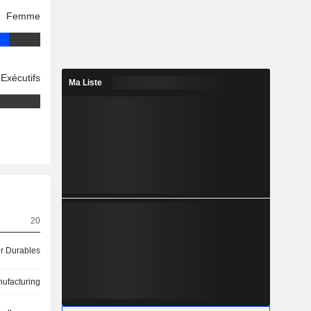
Femme
Exécutifs
Ma Liste
20
 Durables
ufacturing