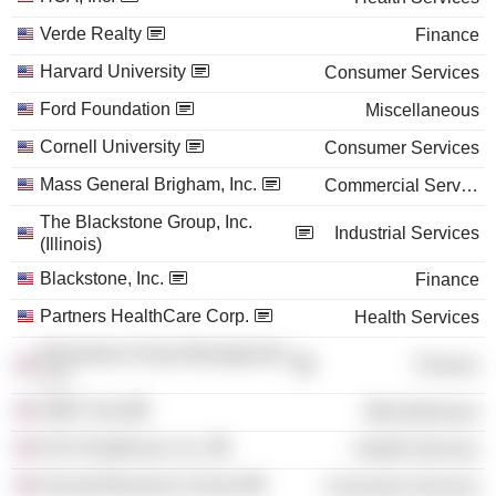
Verde Realty
Finance
Harvard University
Consumer Services
Ford Foundation
Miscellaneous
Cornell University
Consumer Services
Mass General Brigham, Inc.
Commercial Services
The Blackstone Group, Inc.
Industrial Services
(Illinois)
Blackstone, Inc.
Finance
Partners HealthCare Corp.
Health Services
Blackstone Group Management
Finance
LLC
GMO Trust
Miscellaneous
HCA Healthcare, Inc.
Health Services
Harvard Business School
Consumer Services