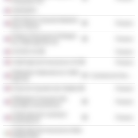
Françaises SA
CRESERFI
CRCAM de Charente-Maritime
Finance
Deux-Sèvres
Predica Prévoyance Dialogue
Finance
du Crédit Agricole SA
CACEIS SA
Finance
Crédit Agricole Assurances SA
Finance
Fédération Nationale du Crédit
Commercial Services
Agricole
Fonds de Garantie des Dépôts
Finance
Fédération Française des
Finance
Sociétés d'Assurances
Crédit Agricole Leasing &
Finance
Factoring SA
Crédit Agricole Assurances Italia
Holding SpA