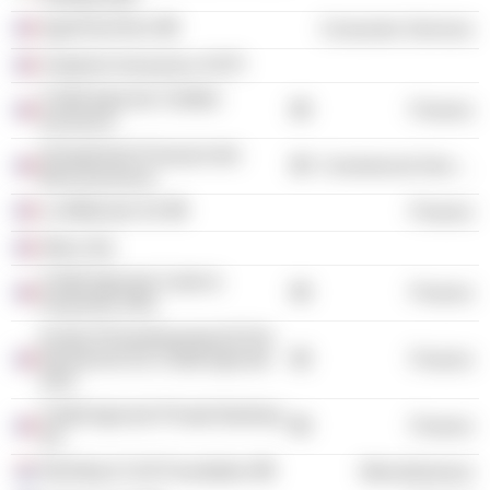
AgroParisTech
Consumer Services
Unipierre Assurance SCPI
Crédit Agricole Créditor
Finance
Insurance
Groupement Français des
Commercial Services
Bancassureurs
La Médicale SA
Finance
Attica Gie
Crédit Agricole Cards &
Finance
Payments SNC
Fonds D'Investissement Et De
Recherche Du Crédit Agricole
Finance
SAS
Crédit Agricole Private Banking
Finance
SA
Stichting CLSA Foundation
Miscellaneous