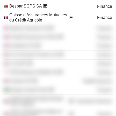
Bespar SGPS SA
Finance
Caisse d'Assurances Mutuelles
Finance
du Crédit Agricole
Siparex Associés SA
Finance
Finaref Assurances SASU
Finance
Eurofactor SA
Finance
CA Consumer Finance SA
Finance
CLSA BV
Finance
CFM Indosuez Wealth SA
Finance
Clariane SE
Health Services
Banque Saudi Fransi
Finance
Institut National Agronomique
Consumer Services
Paris-Grignon
Union de Banques Arabes et
Finance