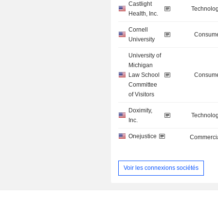
Castlight
Technolog
Health, Inc.
Cornell
Consume
University
University of
Michigan
Law School
Consume
Committee
of Visitors
Doximity,
Technolog
Inc.
Onejustice
Commercia
Voir les connexions sociétés