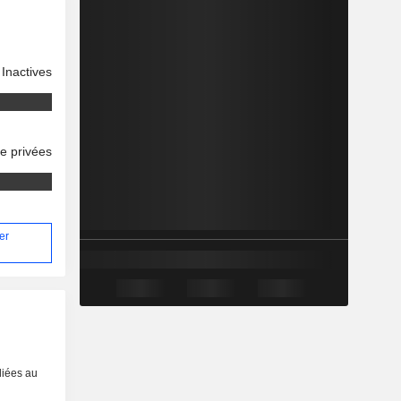
Inactives
se privées
er
liées au