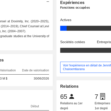
Expériences
Fonctions occupées
Actives
sel at Doximity, Inc. (2020–2025),
. (2014–2019), Chief Counsel at Levi
, Inc. (2004–2007).
graduate studies at the University of
Sociétés cotées
Entrepri
es
Voir l'expérience en détail de Jennif
Chaloemtiarana
Valorisation
Date de valorisation
3 M $
30/06/2026
Relations
65
7
Relations au 1er
Entreprises 
Début
degré
1er degré