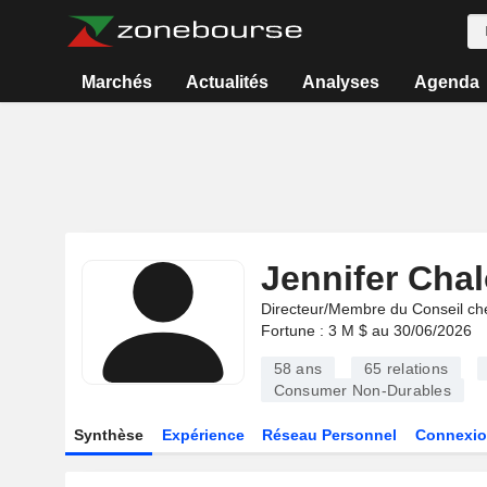
Marchés
Actualités
Analyses
Agenda
Jennifer Cha
Directeur/Membre du Conseil ch
Fortune : 3 M $ au 30/06/2026
58 ans
65
relations
Consumer Non-Durables
Synthèse
Expérience
Réseau Personnel
Connexio