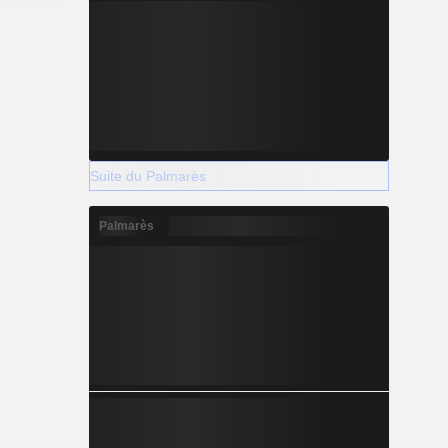
Suite du Palmarès
Palmarès