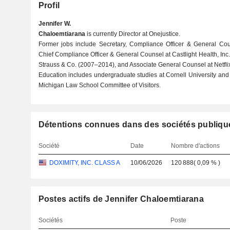
Profil
Jennifer W.
Chaloemtiarana
is currently Director at Onejustice.
Former jobs include Secretary, Compliance Officer & General Coun
Chief Compliance Officer & General Counsel at Castlight Health, Inc
Strauss & Co. (2007–2014), and Associate General Counsel at Netflix
Education includes undergraduate studies at Cornell University and 
Michigan Law School Committee of Visitors.
Détentions connues dans des sociétés publiqu
Société
Date
Nombre d'actions
DOXIMITY, INC. CLASS A
10/06/2026
120 888
(
0,09 %
)
Postes actifs de Jennifer Chaloemtiarana
Sociétés
Poste