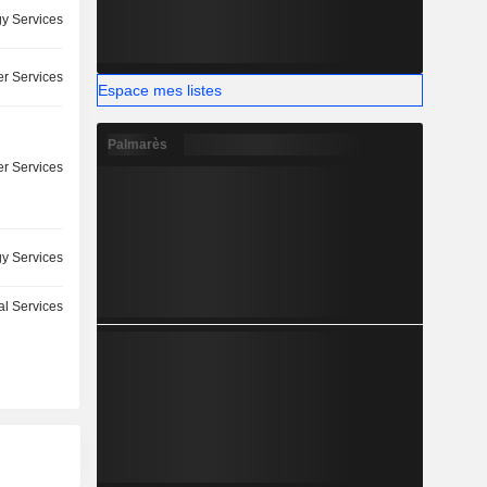
y Services
r Services
Espace mes listes
Palmarès
r Services
y Services
l Services