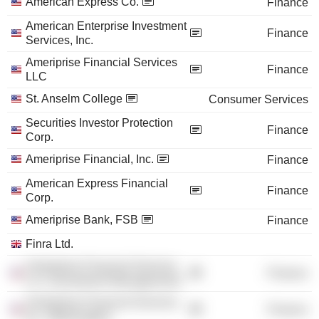
American Express Co.
Finance
American Enterprise Investment
Finance
Services, Inc.
Ameriprise Financial Services
Finance
LLC
St. Anselm College
Consumer Services
Securities Investor Protection
Finance
Corp.
Ameriprise Financial, Inc.
Finance
American Express Financial
Finance
Corp.
Ameriprise Bank, FSB
Finance
Finra Ltd.
Ameriprise Financial Services
Finance
LLC (Investment Management)
Ameriprise Financial Services,
Finance
Inc. /Washington/