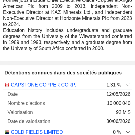
Former jobs include Chief Executive Officer-Copper at Anglo
American Plc from 2009 to 2013, Independent Non-
Executive Director at KAZ Minerals Ltd., and Independent
Non-Executive Director at Horizonte Minerals Plc from 2023
to 2024.
Education history includes undergraduate and graduate
degrees from the University of the Witwatersrand conferred
in 1989 and 1993, respectively, and a graduate degree from
the University of South Africa conferred in 2000.
Détentions connues dans des sociétés publiques
Nombre
Date de
CAPSTONE COPPER CORP.
1,31 %
Société
Date
d'actions
Valorisation
valorisation
12/05/2026
10 000 040
92 M $
30/06/2026
GOLD FIELDS LIMITED
0 %