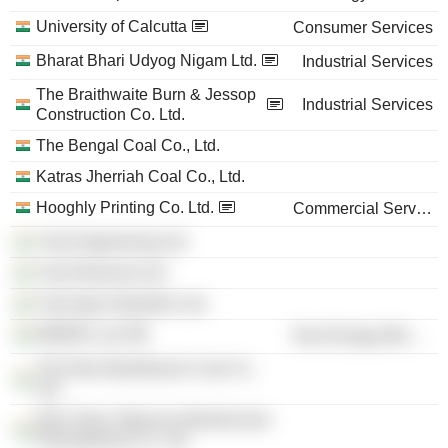
University of Calcutta
Consumer Services
Bharat Bhari Udyog Nigam Ltd.
Industrial Services
The Braithwaite Burn & Jessop
Industrial Services
Construction Co. Ltd.
The Bengal Coal Co., Ltd.
Katras Jherriah Coal Co., Ltd.
Hooghly Printing Co. Ltd.
Commercial Services
Yule Engineering Ltd.
Yule Electrical Ltd.
Yule Agro Industries Ltd.
WEBFIL Ltd.
Non-Energy Minerals
The New Beerbhoom Coal Co.
Ltd.
New Town Telecom Infrastructure
Development Co. Ltd.