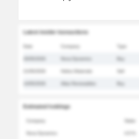
Latest insider transactions
Date
Company
Type
26/05/2026
Nova Dynamics
Buy
21/05/2026
Helios Materials
Sell
14/05/2026
Atlas Renewables
Buy
Estimated holdings
Company
Stake
Nova Dynamics
4.8 %