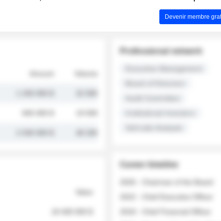
Devenir membre grat
Professional network
Executive Management
Amount
Volume
Board of Directors
1 250 000 $
32 000
Audit Committee
845 000 $
19 500
Institutional Investors
Sell-side Analysts
2 030 000 $
48 200
Career timeline
2026 - Chairman of the Board
Value
2022 - Chief Executive Officer
18 400 000 $
2018 - Chief Financial Officer