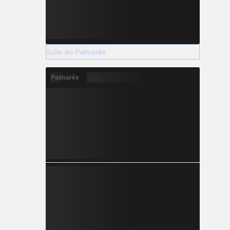
Suite du Palmarès
Palmarès