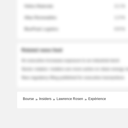
Helios Materials
2.1 %
Atlas Renewables
1.3 %
BluePeak Logistics
0.9 %
Related news feed
An executive increases exposure to an industrial stock
Sector rotation: insiders are more active on clean energy
New regulatory filing published for executive transactions
Bourse
Insiders
Lawrence Rosen
Expérience