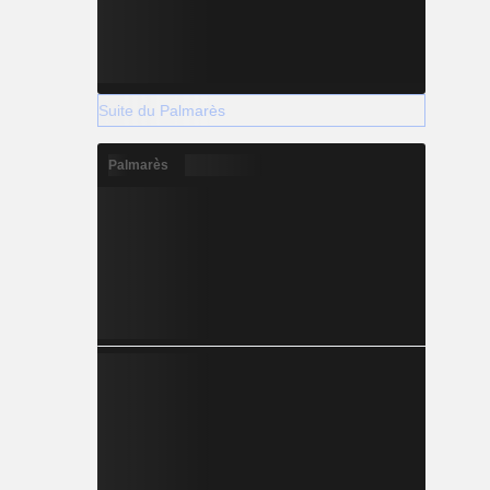
Suite du Palmarès
Palmarès