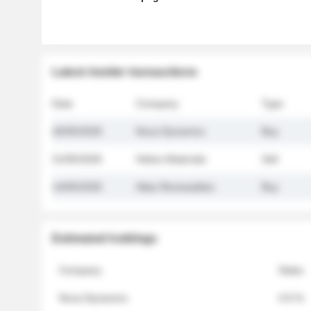
Latest insider transactions
Date
Company
Type
26/05/2026
Nova Dynamics
Buy
21/05/2026
Helios Materials
Sell
14/05/2026
Atlas Renewables
Buy
Estimated holdings
Company
Stake
Nova Dynamics
4.8 %