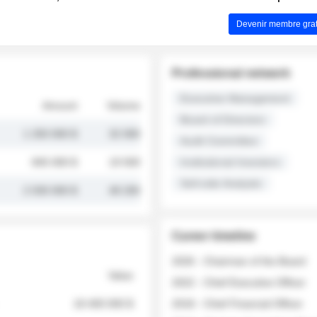
Devenir membre grat
Professional network
Executive Management
Amount
Volume
Board of Directors
1 250 000 $
32 000
Audit Committee
845 000 $
19 500
Institutional Investors
Sell-side Analysts
2 030 000 $
48 200
Career timeline
2026 - Chairman of the Board
Value
2022 - Chief Executive Officer
18 400 000 $
2018 - Chief Financial Officer