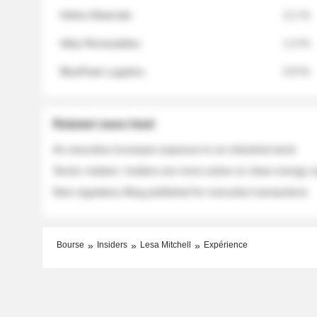
Helios Materials
2.1 %
Atlas Renewables
1.3 %
BluePeak Logistics
0.9 %
Related news feed
An executive increases exposure to an industrial stock
Sector rotation: insiders are more active on clean energy
New regulatory filing published for executive transactions
Bourse
Insiders
Lesa Mitchell
Expérience