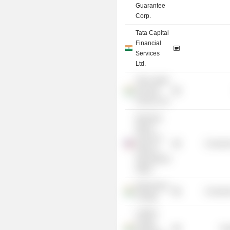
Guarantee
Corp.
Tata Capital
Financial
Services
Ltd.
Tata Capital
Housing
Finance Ltd.
Woodrow
Wilson
School of
Consume
Public &
International
Affairs
Elphinstone
Consume
College
LORDS
Freight
Tra