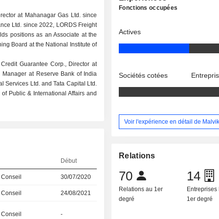
Fonctions occupées
rector at Mahanagar Gas Ltd. since
nance Ltd. since 2022, LORDS Freight
Actives
olds positions as an Associate at the
ng Board at the National Institute of
 Credit Guarantee Corp., Director at
al Manager at Reserve Bank of India
Sociétés cotées
Entrepri
l Services Ltd. and Tata Capital Ltd.
 Public & International Affairs and
Voir l'expérience en détail de Malv
Relations
Début
70
14
 Conseil
30/07/2020
Relations au 1er
Entreprises 
 Conseil
24/08/2021
degré
1er degré
 Conseil
-