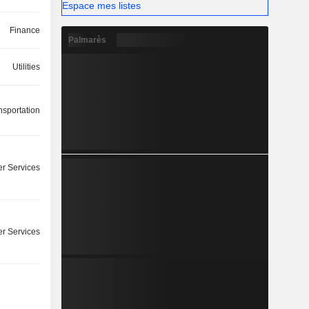
Espace mes listes
Finance
Palmarès
Utilities
nsportation
r Services
r Services