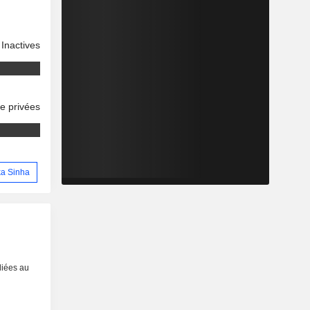
Inactives
se privées
ika Sinha
liées au