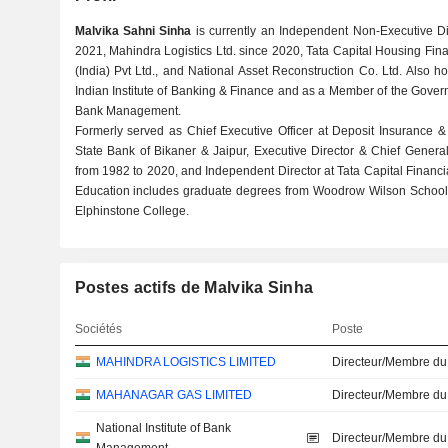
Malvika Sahni Sinha
is currently an Independent Non-Executive Di
2021, Mahindra Logistics Ltd. since 2020, Tata Capital Housing Fi
(India) Pvt Ltd., and National Asset Reconstruction Co. Ltd. Also h
Indian Institute of Banking & Finance and as a Member of the Governi
Bank Management.
Formerly served as Chief Executive Officer at Deposit Insurance &
State Bank of Bikaner & Jaipur, Executive Director & Chief Gener
from 1982 to 2020, and Independent Director at Tata Capital Financia
Education includes graduate degrees from Woodrow Wilson School of
Elphinstone College.
Postes actifs de Malvika Sinha
Sociétés
Poste
MAHINDRA LOGISTICS LIMITED
Directeur/Membre du
MAHANAGAR GAS LIMITED
Directeur/Membre du
National Institute of Bank
Directeur/Membre du