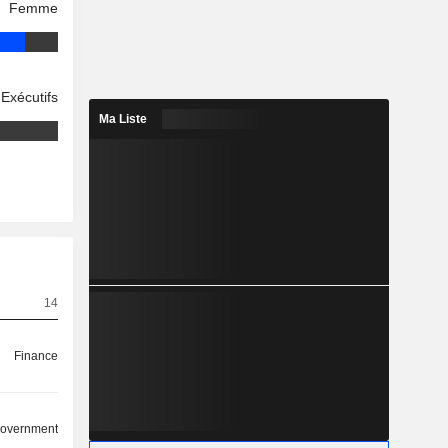
Femme
Exécutifs
Ma Liste
14
Finance
overnment