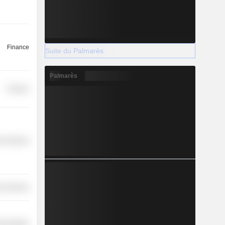
Finance
Suite du Palmarès
Palmarès
Finance
r Services
r Services
nsportation