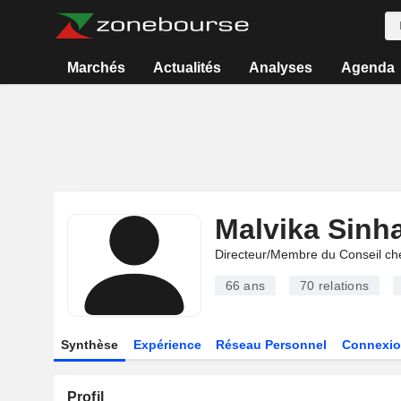
Marchés
Actualités
Analyses
Agenda
Malvika Sinh
Directeur/Membre du Conseil ch
66 ans
70
relations
Synthèse
Expérience
Réseau Personnel
Connexio
Profil