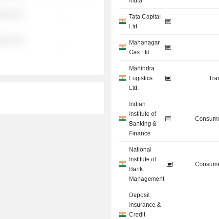
India
░░░ ░░
Tata Capital
-
Ltd.
░░░ ░░
Mahanagar
-
Gas Ltd.
Mahindra
Logistics
Tra
Ltd.
Indian
Institute of
Consume
Banking &
Finance
National
Institute of
Consume
Bank
Management
Deposit
Insurance &
Credit