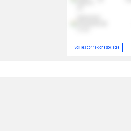
(India) Pvt
Ltd.
National Asset
Reconstruction
Co. Ltd.
Voir les connexions sociétés