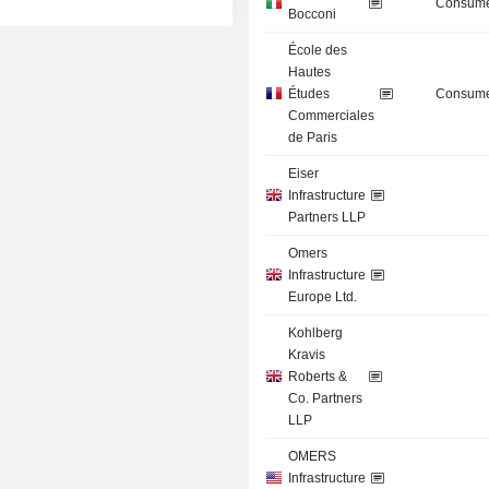
Consume
Bocconi
École des
Hautes
Études
Consume
Commerciales
de Paris
Eiser
Infrastructure
Partners LLP
Omers
Infrastructure
Europe Ltd.
Kohlberg
Kravis
Roberts &
Co. Partners
LLP
OMERS
Infrastructure