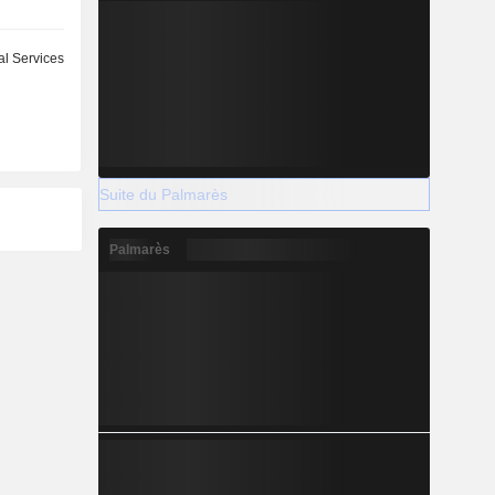
ial Services
Suite du Palmarès
Palmarès