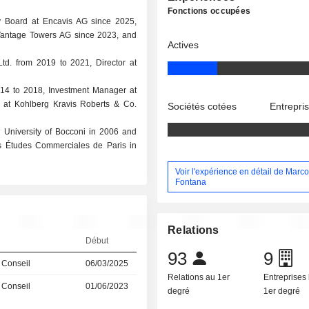
Fonctions occupées
y Board at Encavis AG since 2025,
 Vantage Towers AG since 2023, and
Actives
td. from 2019 to 2021, Director at
2014 to 2018, Investment Manager at
r at Kohlberg Kravis Roberts & Co.
Sociétés cotées
Entrepri
 University of Bocconi in 2006 and
s Études Commerciales de Paris in
Voir l'expérience en détail de Marc
Fontana
Relations
Début
93
9
 Conseil
06/03/2025
Relations au 1er
Entreprises 
 Conseil
01/06/2023
degré
1er degré