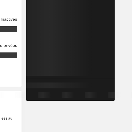
Inactives
se privées
o
liées au