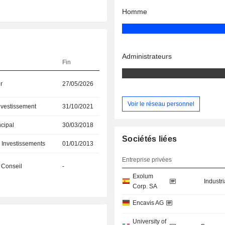
Homme
Administrateurs
Fin
r
27/05/2026
Voir le réseau personnel
investissement
31/10/2021
ncipal
30/03/2018
Sociétés liées
s Investissements
01/01/2013
Entreprise privées
 Conseil
-
Exolum
Industr
Corp. SA
Encavis AG
University of