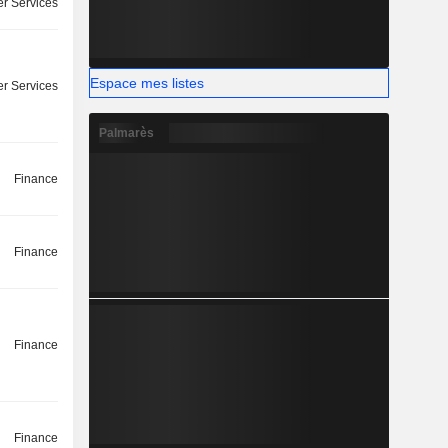
r Services
Espace mes listes
r Services
Palmarès
Finance
Finance
Finance
Finance