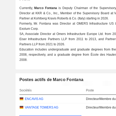
Currently,
Marco Fontana
is Deputy Chairman of the Supervisor
Director at KKR & Co., Inc., Member of the Supervisory Board at
Partner at Kohlberg Kravis Roberts & Co. (Italy) starting in 2026.
Formerly, Mr. Fontana was Director at OMERS Infrastructure US L
Exolum Corp.
SA, Associate Director at Omers Infrastructure Europe Ltd. from 
Eiser Infrastructure Partners LLP from 2011 to 2013, and Partne
Partners LLP from 2021 to 2026.
Education includes undergraduate and graduate degrees from the
2008, respectively, and a graduate degree from École des Haute
2008.
Postes actifs de Marco Fontana
Sociétés
Poste
ENCAVIS AG
Directeur/Membre du
VANTAGE TOWERS AG
Directeur/Membre du