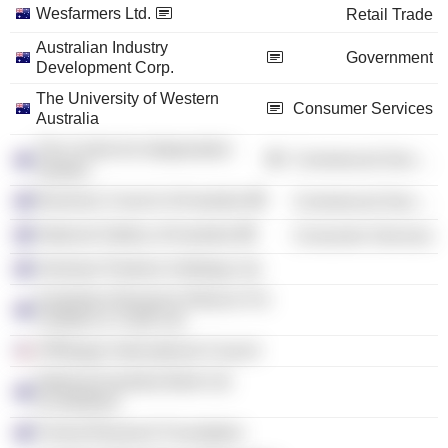
Wesfarmers Ltd.
Retail Trade
Australian Industry
Government
Development Corp.
The University of Western
Consumer Services
Australia
The Centre for Independent
Commercial Services
Studies
Business Council of Australia
Commercial Services
National Gallery of Australia
Consumer Services
Gresham Partners Holdings Ltd.
Australian Research Alliance For
Children & Youth Ltd.
JPMorgan International Council
National Australia Bank Ltd.
(Custodian)
Forrest Research Foundation