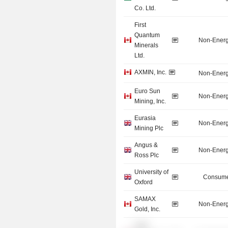
Co. Ltd.
First
Quantum
Non-Energ
Minerals
Ltd.
AXMIN, Inc.
Non-Energ
Euro Sun
Non-Energ
Mining, Inc.
Eurasia
Non-Energ
Mining Plc
Angus &
Non-Energ
Ross Plc
University of
Consume
Oxford
SAMAX
Non-Energ
Gold, Inc.
Cluff