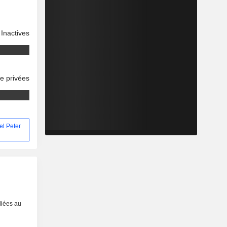
Inactives
se privées
el Peter
liées au