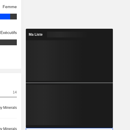
Femme
Exécutifs
Ma Liste
14
y Minerals
y Minerals