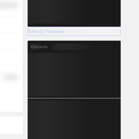
y Minerals
Suite du Palmarès
Palmarès
Finance