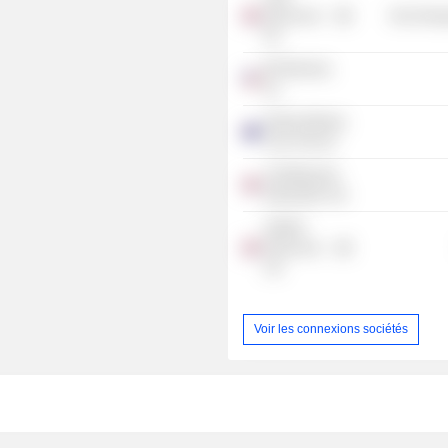
Resources
Non-Energ
Plc
BP Minerals,
Inc.
Seltrust Mining
Corp. Pty Ltd.
Cluff Minerals
Exploration Ltd.
SAMAX
Resources
Ltd.
Voir les connexions sociétés