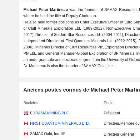
Michael Peter Martineau
was the founder of SAMAX Resources Lt
where he held the title of Deputy Chairman.
He also held former positions as Chief Executive Officer of Euro Sun 
of Cluff Minerals Exploration Ltd. (1989-2012), Non-Executive Ch
2017), Director of Golden Star Resources Ltd. (2004-2011), Director o
Independent Director of First Quantum Minerals Ltd. (2012-2015), 
2006), Minerals Director of Cluff Resources Plc, Exploration Director 
Pty Ltd., and General Manager-Global Exploration of BP Minerals, In
an undergraduate and doctorate degree from the University of Oxford
Dr. Martineau is also the founder of SAMAX Gold, Inc...
Anciens postes connus de Michael Peter Marti
Sociétés
Poste
EURASIA MINING PLC
Président
FIRST QUANTUM MINERALS LTD.
Directeur/Membre du
SAMAX Gold, Inc.
Directeur Général