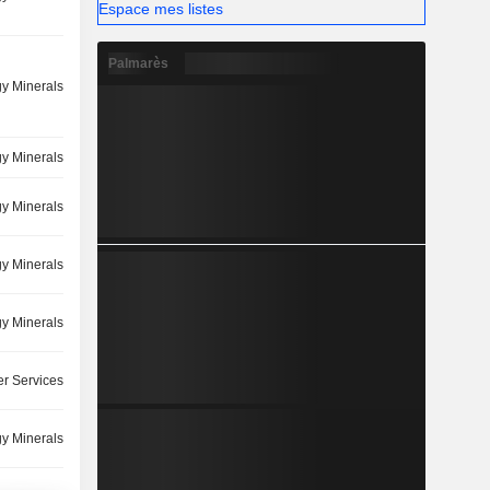
Espace mes listes
Palmarès
y Minerals
y Minerals
y Minerals
y Minerals
y Minerals
r Services
y Minerals