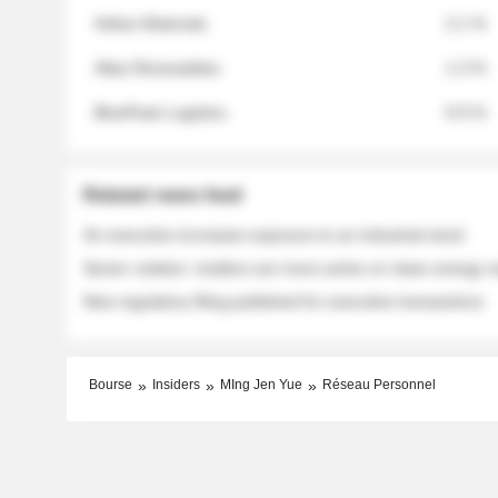
Helios Materials
2.1 %
Atlas Renewables
1.3 %
BluePeak Logistics
0.9 %
Related news feed
An executive increases exposure to an industrial stock
Sector rotation: insiders are more active on clean energy
New regulatory filing published for executive transactions
Bourse
Insiders
MIng Jen Yue
Réseau Personnel