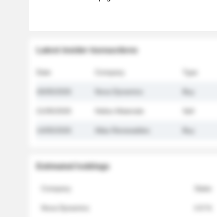
Latest insider transactions
Date
Company
Type
26/05/2026
Nova Dynamics
Buy
21/05/2026
Helios Materials
Sell
14/05/2026
Atlas Renewables
Buy
Estimated holdings
Company
Stake
Nova Dynamics
4.8 %