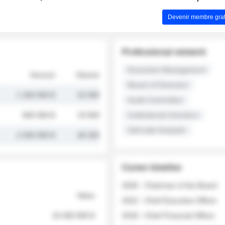
Devenir membre grat
Professional network
Executive Management
Amount
Volume
Board of Directors
1 250 000 $
32 000
Audit Committee
845 000 $
19 500
Institutional Investors
Sell-side Analysts
2 030 000 $
48 200
Career timeline
2026 - Chairman of the Board
Value
2022 - Chief Executive Officer
18 400 000 $
2018 - Chief Financial Officer