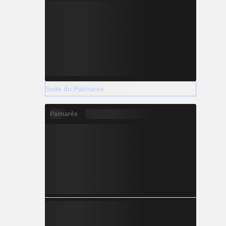
Suite du Palmarès
Palmarès