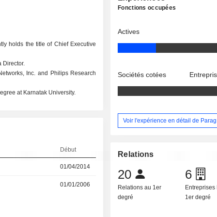
Fonctions occupées
Actives
y holds the title of Chief Executive
 Director.
 Networks, Inc. and Philips Research
Sociétés cotées
Entrepri
egree at Karnatak University.
Voir l'expérience en détail de Para
Début
Relations
01/04/2014
20
6
01/01/2006
Relations au 1er
Entreprises 
degré
1er degré