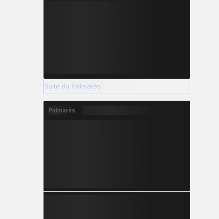
Suite du Palmarès
Palmarès