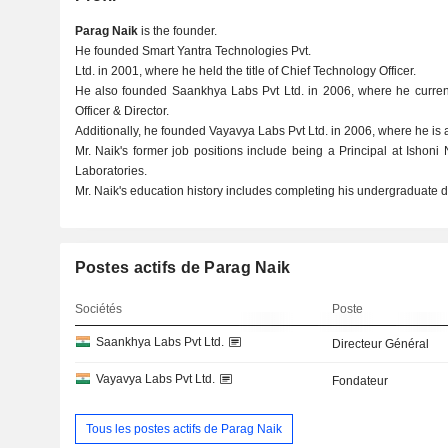
Parag Naik
is the founder.
He founded Smart Yantra Technologies Pvt.
Ltd. in 2001, where he held the title of Chief Technology Officer.
He also founded Saankhya Labs Pvt Ltd. in 2006, where he currentl
Officer & Director.
Additionally, he founded Vayavya Labs Pvt Ltd. in 2006, where he is a
Mr. Naik's former job positions include being a Principal at Ishoni
Laboratories.
Mr. Naik's education history includes completing his undergraduate d
Postes actifs de Parag Naik
Sociétés
Poste
Saankhya Labs Pvt Ltd.
Directeur Général
Vayavya Labs Pvt Ltd.
Fondateur
Tous les postes actifs de Parag Naik