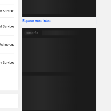
r Services
Espace mes listes
l Services
Palmarès
 Technology
y Services