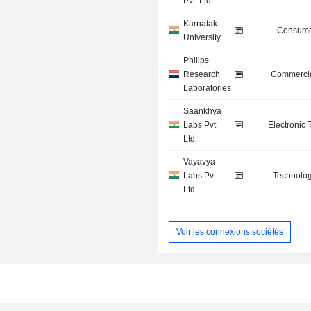
Pvt. Ltd.
Karnatak
Consume
University
Philips
Research
Commercia
Laboratories
Saankhya
Labs Pvt
Electronic
Ltd.
Vayavya
Labs Pvt
Technolog
Ltd.
Voir les connexions sociétés