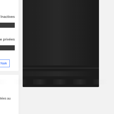
Inactives
se privées
g Naik
liées au