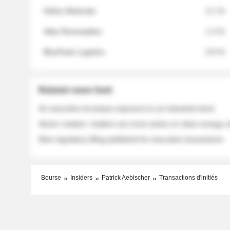
Helios Materials
2.1 %
Atlas Renewables
1.3 %
BluePeak Logistics
0.9 %
Related news feed
An executive increases exposure to an industrial stock
Sector rotation: insiders are more active on clean energy
New regulatory filing published for executive transactions
Bourse
Insiders
Patrick Aebischer
Transactions d'initiés