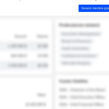
Devenir membre grat
Professional network
Executive Management
Amount
Volume
Board of Directors
1 250 000 $
32 000
Audit Committee
845 000 $
19 500
Institutional Investors
Sell-side Analysts
2 030 000 $
48 200
Career timeline
2026 - Chairman of the Board
Value
2022 - Chief Executive Officer
18 400 000 $
2018 - Chief Financial Officer