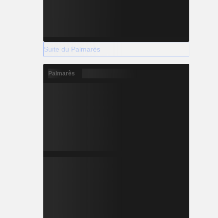
Suite du Palmarès
Palmarès