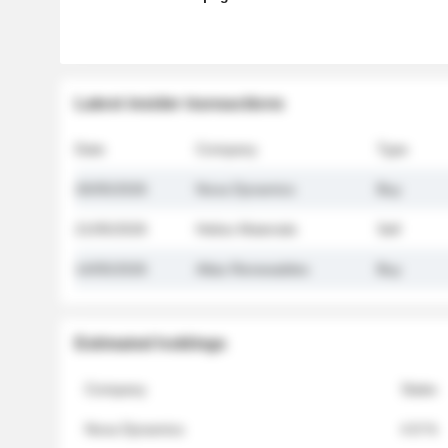
Latest insider transactions
Date
Company
Type
26/05/2026
Nova Dynamics
Buy
21/05/2026
Helios Materials
Sell
14/05/2026
Atlas Renewables
Buy
Estimated holdings
Company
Stake
Nova Dynamics
4.8 %