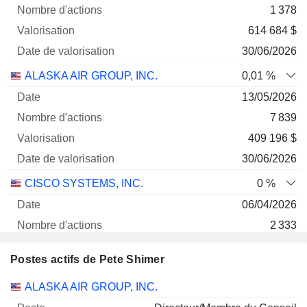
1 378
614 684 $
30/06/2026
ALASKA AIR GROUP, INC.
0,01 %
13/05/2026
7 839
409 196 $
30/06/2026
CISCO SYSTEMS, INC.
0 %
06/04/2026
2 333
274 034 $
Postes actifs de Pete Shimer
30/06/2026
Sociétés
Poste
Début
ALASKA AIR GROUP, INC.
KORN FERRY
0 %