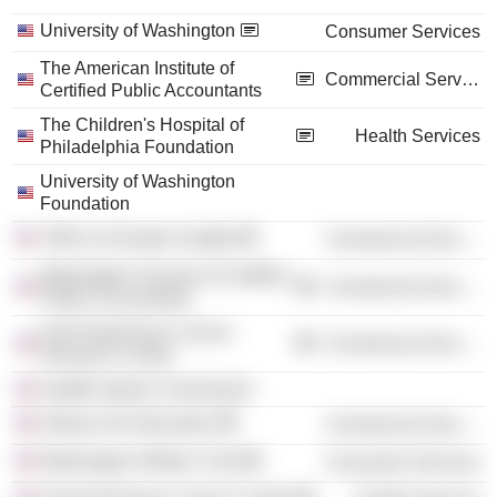
University of Washington
Consumer Services
The American Institute of
Commercial Services
Certified Public Accountants
The Children's Hospital of
Health Services
Philadelphia Foundation
University of Washington
Foundation
YMCA of Greater Seattle
Commercial Services
Washington Society of Certified
Commercial Services
Public Accountants
Fred Hutchinson Cancer
Commercial Services
Research Center
Seattle Sports Commission
Alliance for Education
Commercial Services
Washington Athletic Club
Consumer Services