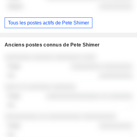
░░░░░░░░░░
Tous les postes actifs de Pete Shimer
Anciens postes connus de Pete Shimer
Sociétés
Poste
Fin
░░░░░░░░ ░░░░░░ ░░░░░░░░ ░░░░
░░░░░░░░░ ░░░░░░░░░
░░░░░░░░░░
░░░░ ░░ ░░░░░░░ ░░░░░░░
░░░░░░░░░░░░░░░░ ░░ ░░░░░░░
-
░░░░░░░░░░ ░░ ░░░░░░░░░░ ░░░░░░░░░░
░░░░░░░░░░
-