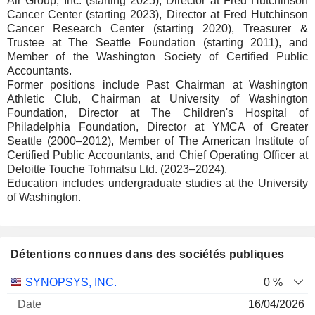
Air Group, Inc. (starting 2025), Director at Fred Hutchinson
Cancer Center (starting 2023), Director at Fred Hutchinson
Cancer Research Center (starting 2020), Treasurer &
Trustee at The Seattle Foundation (starting 2011), and
Member of the Washington Society of Certified Public
Accountants.
Former positions include Past Chairman at Washington
Athletic Club, Chairman at University of Washington
Foundation, Director at The Children's Hospital of
Philadelphia Foundation, Director at YMCA of Greater
Seattle (2000–2012), Member of The American Institute of
Certified Public Accountants, and Chief Operating Officer at
Deloitte Touche Tohmatsu Ltd. (2023–2024).
Education includes undergraduate studies at the University
of Washington.
Détentions connues dans des sociétés publiques
Nombre
Date de
SYNOPSYS, INC.
0 %
Société
Date
d'actions
Valorisation
valorisation
16/04/2026