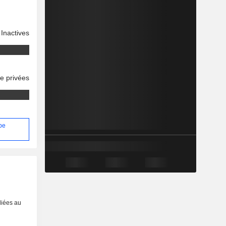
Inactives
se privées
ppe
liées au