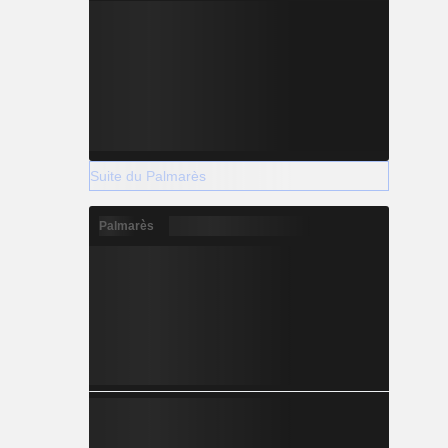
Suite du Palmarès
Palmarès