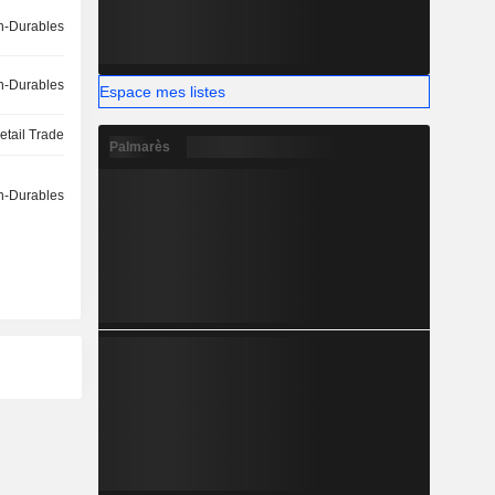
-Durables
-Durables
Espace mes listes
etail Trade
Palmarès
-Durables