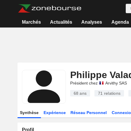
Marchés
Actualités
Analyses
Agenda
Philippe Vala
Président chez
Arvithy SAS
68 ans
71
relations
Synthèse
Expérience
Réseau Personnel
Connexio
Profil