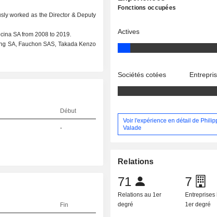
Fonctions occupées
usly worked as the Director & Deputy
Actives
Gecina SA from 2008 to 2019.
ring SA, Fauchon SAS, Takada Kenzo
Sociétés cotées
Entrepri
Début
Voir l'expérience en détail de Phili
Valade
-
Relations
71
7
Relations au 1er
Entreprises 
degré
1er degré
Fin