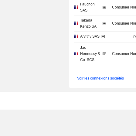
Fauchon
Consumer Non
SAS
Takada
Consumer Non
Kenzo SA
Arvithy SAS
R
Jas
Hennessy &
Consumer Non
Co. SCS
Voir les connexions sociétés