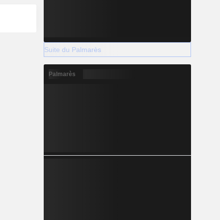
Suite du Palmarès
Palmarès