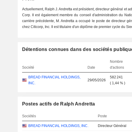
Actuellement, Ralph J. Andretta est président, directeur général et a
Corp. Il est également membre du conseil d'administration du Nati
carrière précédente, M. Andretta a occupé le poste de directeur gé
chez Citicorp, Inc. Il est titulaire d'un diplôme de premier cycle du Si
Détentions connues dans des sociétés publiqu
Nombre
Société
Date
d'actions
BREAD FINANCIAL HOLDINGS,
582 241
29/05/2026
INC.
(
1,44 %
)
Postes actifs de Ralph Andretta
Sociétés
Poste
BREAD FINANCIAL HOLDINGS, INC.
Directeur Général