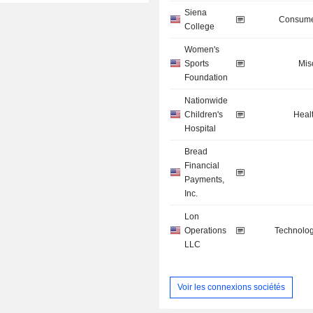
Siena
Consume
College
Women's
Sports
Mis
Foundation
Nationwide
Children's
Heal
Hospital
Bread
Financial
Payments,
Inc.
Lon
Operations
Technolog
LLC
Voir les connexions sociétés