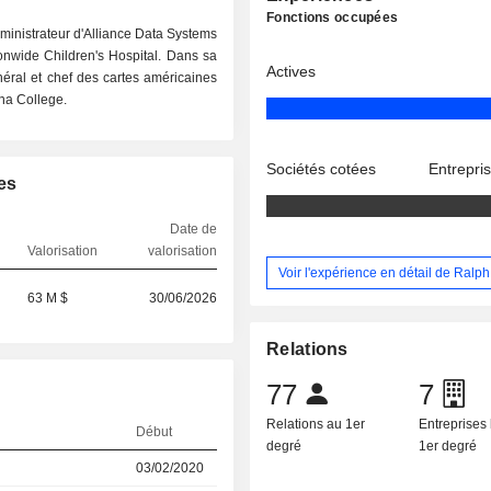
Fonctions occupées
dministrateur d'Alliance Data Systems
onwide Children's Hospital. Dans sa
Actives
néral et chef des cartes américaines
ena College.
Sociétés cotées
Entrepri
es
Date de
Valorisation
valorisation
Voir l'expérience en détail de Ralph
63 M $
30/06/2026
Relations
77
7
Relations au 1er
Entreprises 
Début
degré
1er degré
03/02/2020