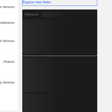
Espace mes listes
r Services
Palmarès
cellaneous
th Services
Finance
y Services