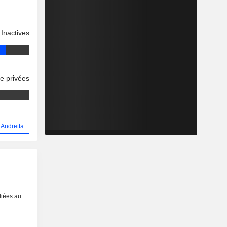
Inactives
se privées
 Andretta
liées au