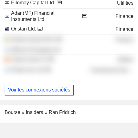
Ellomay Capital Ltd.
Utilities
Adar (MF) Financial
Finance
Instruments Ltd.
Oristan Ltd.
Finance
Oristan Ireland DAC
Finance
Mirkam Packaging Ltd.
Talasol Solar SL
Utilities
Plasto Sac Ltd.
Commercial Services
Voir les connexions sociétés
Bourse
Insiders
Ran Fridrich