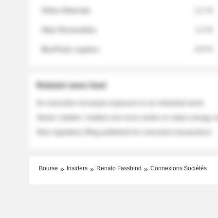
Helios Materials
2.1 %
Atlas Renewables
1.3 %
BluePeak Logistics
0.9 %
Related news feed
An executive increases exposure to an industrial stock
Sector rotation: insiders are more active on clean energy
New regulatory filing published for executive transactions
Bourse
Insiders
Renato Fassbind
Connexions Sociétés