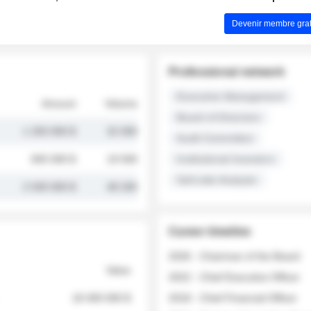
Devenir membre grat
Professional network
Executive Management
Amount
Volume
Board of Directors
1 250 000 $
32 000
Audit Committee
845 000 $
19 500
Institutional Investors
Sell-side Analysts
2 030 000 $
48 200
Career timeline
2026 - Chairman of the Board
Value
2022 - Chief Executive Officer
18 400 000 $
2018 - Chief Financial Officer