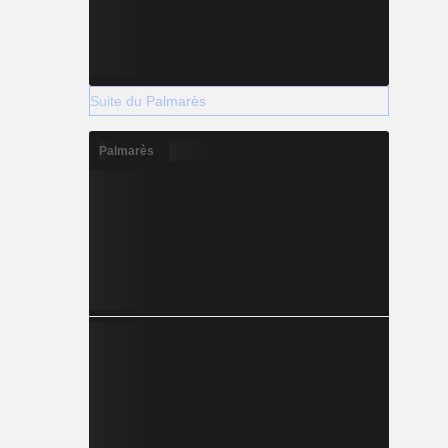
Suite du Palmarès
Palmarès