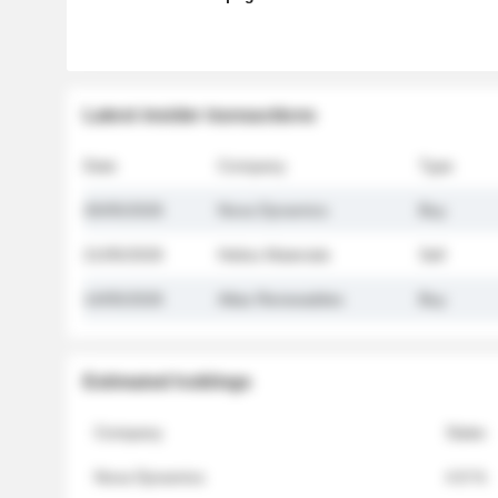
Latest insider transactions
Date
Company
Type
26/05/2026
Nova Dynamics
Buy
21/05/2026
Helios Materials
Sell
14/05/2026
Atlas Renewables
Buy
Estimated holdings
Company
Stake
Nova Dynamics
4.8 %