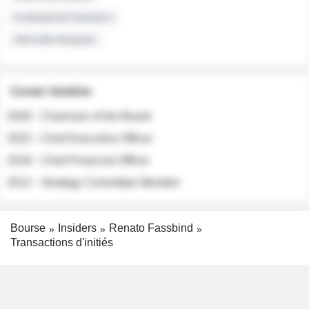
Institutional Investors
Sell-side Analysts
Career timeline
2026 - Chairman of the Board
2022 - Chief Executive Officer
2018 - Chief Financial Officer
2012 - Strategy Committee Member
Bourse
Insiders
Renato Fassbind
Transactions d'initiés