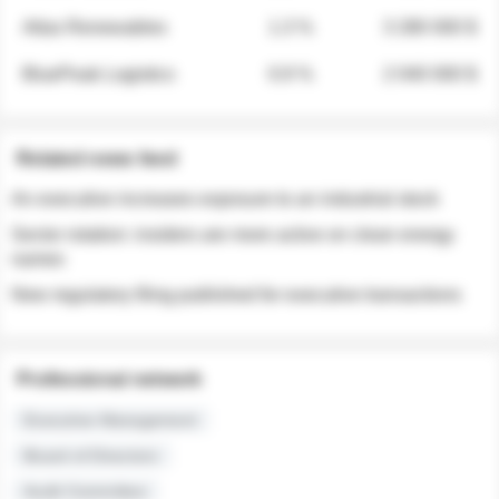
Atlas Renewables
1.3 %
3 280 000 $
BluePeak Logistics
0.9 %
2 040 000 $
Related news feed
An executive increases exposure to an industrial stock
Sector rotation: insiders are more active on clean energy
names
New regulatory filing published for executive transactions
Professional network
Executive Management
Board of Directors
Audit Committee