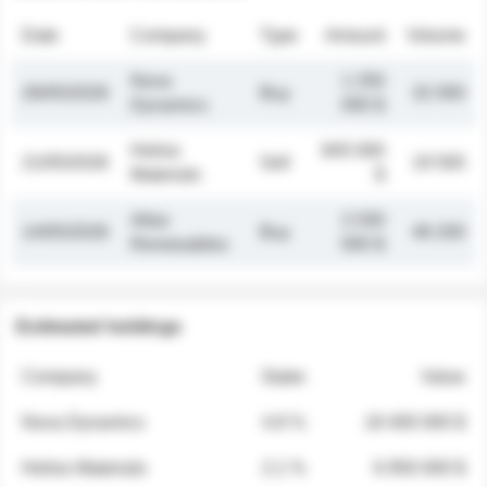
Date
Company
Type
Amount
Volume
Nova
1 250
26/05/2026
Buy
32 000
Dynamics
000 $
Helios
845 000
21/05/2026
Sell
19 500
Materials
$
Atlas
2 030
14/05/2026
Buy
48 200
Renewables
000 $
Estimated holdings
Company
Stake
Value
Nova Dynamics
4.8 %
18 400 000 $
Helios Materials
2.1 %
6 950 000 $