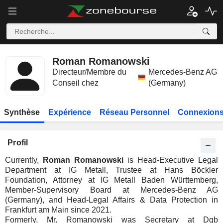
Roman Romanowski
Directeur/Membre du
Mercedes-Benz AG
Conseil chez
(Germany)
Synthèse
Expérience
Réseau Personnel
Connexions
Profil
Currently,
Roman Romanowski
is Head-Executive Legal
Department at IG Metall, Trustee at Hans Böckler
Foundation, Attorney at IG Metall Baden Württemberg,
Member-Supervisory Board at Mercedes-Benz AG
(Germany), and Head-Legal Affairs & Data Protection in
Frankfurt am Main since 2021.
Formerly, Mr. Romanowski was Secretary at Dgb