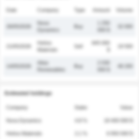
Date
Company
Type
Amount
Volume
Nova
1 250
26/05/2026
Buy
32 000
Dynamics
000 $
Helios
845 000
21/05/2026
Sell
19 500
Materials
$
Atlas
2 030
14/05/2026
Buy
48 200
Renewables
000 $
Estimated holdings
Company
Stake
Value
Nova Dynamics
4.8 %
18 400 000 $
Helios Materials
2.1 %
6 950 000 $