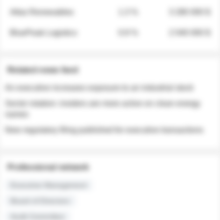
Atlas Renewables
1.3 %
3 280 000 $
BluePeak Logistics
0.9 %
2 040 000 $
Related news feed
An executive increases exposure to an industrial stock
Sector rotation: insiders are more active on clean energy
names
New regulatory filing published for executive transactions
Professional network
Executive Management
Board of Directors
Audit Committee