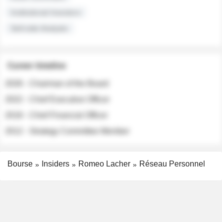
Institutional Investors
Sell-side Analysts
Career timeline
2026 - Chairman of the Board
2022 - Chief Executive Officer
2018 - Chief Financial Officer
2012 - Strategy Committee Member
Bourse
Insiders
Romeo Lacher
Réseau Personnel