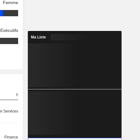
Femme
Exécutifs
Ma Liste
6
r Services
Finance