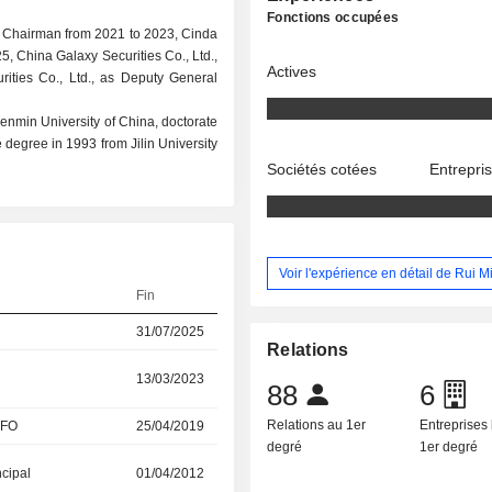
Fonctions occupées
as Chairman from 2021 to 2023, Cinda
5, China Galaxy Securities Co., Ltd.,
Actives
ities Co., Ltd., as Deputy General
enmin University of China, doctorate
degree in 1993 from Jilin University
Sociétés cotées
Entrepri
Voir l'expérience en détail de Rui M
Fin
31/07/2025
Relations
13/03/2023
88
6
Relations au 1er
Entreprises 
CFO
25/04/2019
degré
1er degré
ncipal
01/04/2012