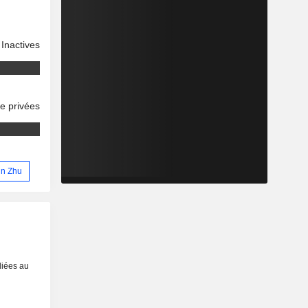
Inactives
se privées
in Zhu
liées au