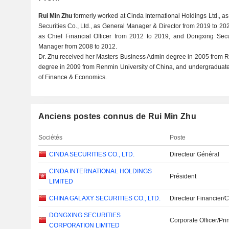
Rui Min Zhu
formerly worked at Cinda International Holdings Ltd., 
Securities Co., Ltd., as General Manager & Director from 2019 to 202
as Chief Financial Officer from 2012 to 2019, and Dongxing Secur
Manager from 2008 to 2012.
Dr. Zhu received her Masters Business Admin degree in 2005 from R
degree in 2009 from Renmin University of China, and undergraduate 
of Finance & Economics.
Anciens postes connus de Rui Min Zhu
Sociétés
Poste
CINDA SECURITIES CO., LTD.
Directeur Général
CINDA INTERNATIONAL HOLDINGS
Président
LIMITED
CHINA GALAXY SECURITIES CO., LTD.
Directeur Financier/
DONGXING SECURITIES
Corporate Officer/Pri
CORPORATION LIMITED