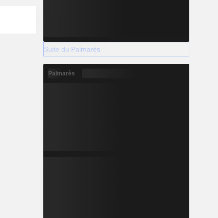
Suite du Palmarès
Palmarès