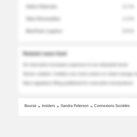
Helios Materials
2.1 %
Atlas Renewables
1.3 %
BluePeak Logistics
0.9 %
Related news feed
An executive increases exposure to an industrial stock
Sector rotation: insiders are more active on clean energy
New regulatory filing published for executive transactions
Bourse
Insiders
Sandra Peterson
Connexions Sociétés