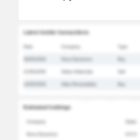
Latest insider transactions
Date
Company
Type
26/05/2026
Nova Dynamics
Buy
21/05/2026
Helios Materials
Sell
14/05/2026
Atlas Renewables
Buy
Estimated holdings
Company
Stake
Nova Dynamics
4.8 %