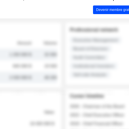
Devenir membre grat
Professional network
Executive Management
Amount
Volume
Board of Directors
1 250 000 $
32 000
Audit Committee
845 000 $
19 500
Institutional Investors
Sell-side Analysts
2 030 000 $
48 200
Career timeline
2026 - Chairman of the Board
Value
2022 - Chief Executive Officer
18 400 000 $
2018 - Chief Financial Officer