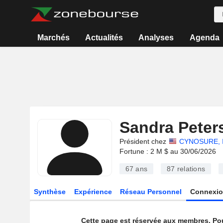
Marchés
Actualités
Analyses
Agenda
Sandra Peter
Président chez
CYNOSURE, 
Fortune : 2 M $ au 30/06/2026
67 ans
87
relations
Synthèse
Expérience
Réseau Personnel
Connexio
Cette page est réservée aux membres. Po