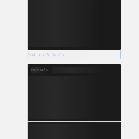
Suite du Palmarès
Palmarès