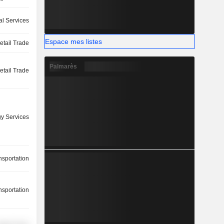
l Services
Espace mes listes
etail Trade
Palmarès
etail Trade
y Services
nsportation
nsportation