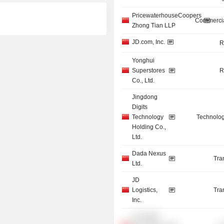
PricewaterhouseCoopers
Commercia
Zhong Tian LLP
JD.com, Inc.
R
Yonghui
Superstores
R
Co., Ltd.
Jingdong
Digits
Technology
Technolog
Holding Co.,
Ltd.
Dada Nexus
Tra
Ltd.
JD
Logistics,
Tra
Inc.
JD Health