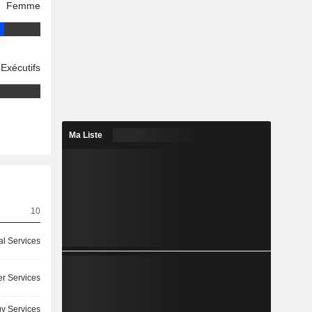
Femme
Exécutifs
Ma Liste
10
l Services
r Services
y Services