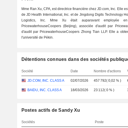
Mme Ran Xu, CPA, est directrice financière chez JD.com, Inc. Elle e
de JD Health International, Inc. et de Jingdong Digits Technology H
Logistics, Inc. Mme Xu était auparavant employée en 
PricewaterhouseCoopers (Beijing), associée d'audit par Pricew
d'audit par PricewaterhouseCoopers Zhong Tian LLP. Elle a obte
l'université de Pékin.
Détentions connues dans des sociétés publiqu
Société
Date
Nombre d'actions
JD.COM, INC. CLASS A
02/07/2026
457 792
(
0,02 %
)
BAIDU, INC. CLASS A
18/03/2026
23 112
(
0 %
)
Postes actifs de Sandy Xu
Sociétés
Poste