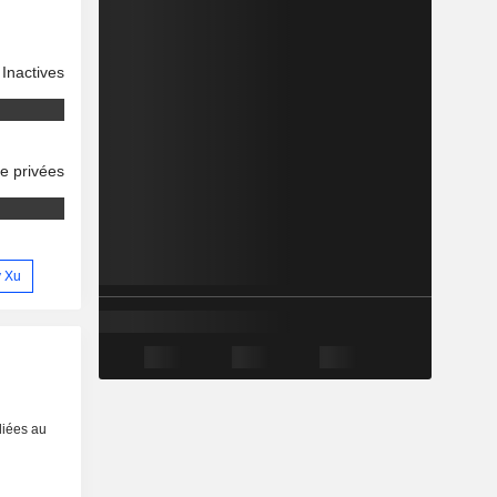
Inactives
se privées
y Xu
liées au