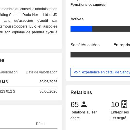
Fonctions occupées
st membre du conseil d'administration
olding Co. Ltd, Dada Nexus Ltd et JD
Actives
tant qu'associée d'audit par
aterhouseCoopers LLP, et associée
nu son diplôme de premier cycle à
Sociétés cotées
Entrepri
es
Voir l'expérience en détail de Sand
Valorisation
Date de valorisation
6 M $
30/06/2026
323 012 $
30/06/2026
Relations
65
10
Relations au 1er
Entreprises 
degré
1er degré
Début