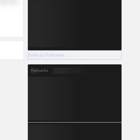
etail Trade
Suite du Palmarès
Palmarès