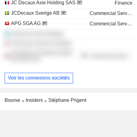
JC Decaux Asie Holding SAS
Finance
JCDecaux Sverige AB
Commercial Services
APG SGA AG
Commercial Services
JCDecaux Asia Holding
JCDecaux America Holding
Assistance Controle Gestion
Commercial Services
Securite SAS
Voir les connexions sociétés
Bourse
Insiders
Stéphane Prigent