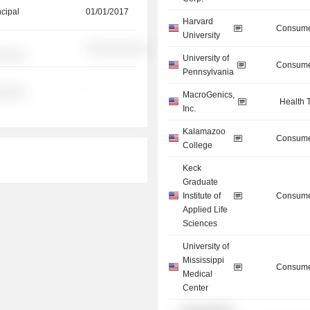
ncipal
01/01/2017
Harvard
Consume
University
░░░░░░░░░░
░░░░░
University of
Consume
Pennsylvania
-
░░░░░
MacroGenics,
Health 
Inc.
Kalamazoo
Consume
College
Keck
Graduate
Institute of
Consume
Applied Life
Sciences
University of
Mississippi
Consume
Medical
Center