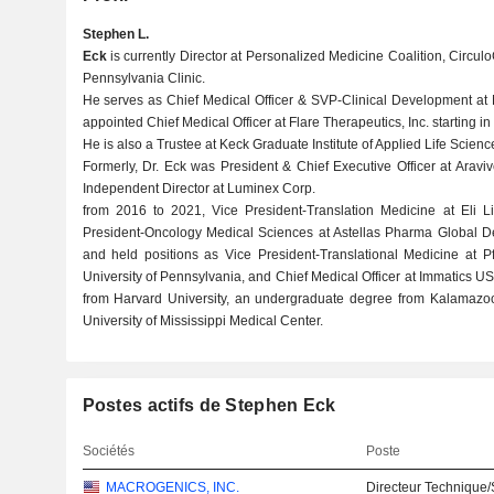
Stephen L.
Eck
is currently Director at Personalized Medicine Coalition, Circul
Pennsylvania Clinic.
He serves as Chief Medical Officer & SVP-Clinical Development at 
appointed Chief Medical Officer at Flare Therapeutics, Inc. starting in
He is also a Trustee at Keck Graduate Institute of Applied Life Scienc
Formerly, Dr. Eck was President & Chief Executive Officer at Araviv
Independent Director at Luminex Corp.
from 2016 to 2021, Vice President-Translation Medicine at Eli L
President-Oncology Medical Sciences at Astellas Pharma Global De
and held positions as Vice President-Translational Medicine at Pfi
University of Pennsylvania, and Chief Medical Officer at Immatics US
from Harvard University, an undergraduate degree from Kalamazoo
University of Mississippi Medical Center.
Postes actifs de Stephen Eck
Sociétés
Poste
MACROGENICS, INC.
Directeur Technique/