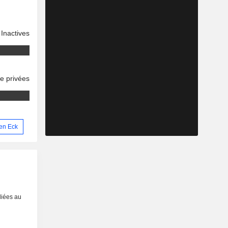
Inactives
se privées
hen Eck
liées au