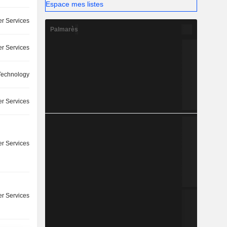
Espace mes listes
r Services
Palmarès
r Services
Technology
r Services
r Services
r Services