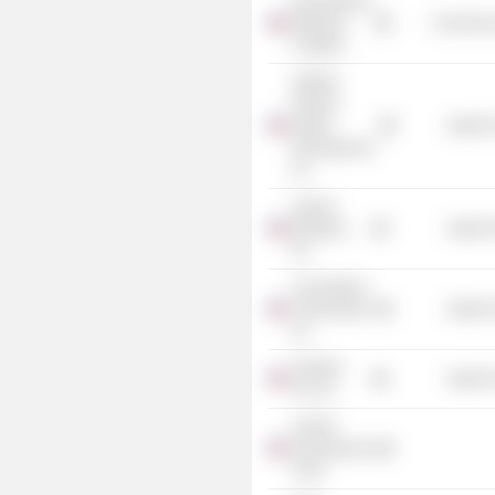
Personalized
Medicine
Commercia
Coalition
Astellas
Pharma
Global
Health 
Development,
Inc.
Aravive
Biologics,
Health 
Inc.
CirculoGene
Theranostics,
Health 
Inc.
Immatics
Health 
US, Inc.
Central
Pennsylvania
Clinic