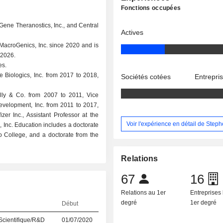
Fonctions occupées
oGene Theranostics, Inc., and Central
Actives
MacroGenics, Inc. since 2020 and is
 2026.
es.
e Biologics, Inc. from 2017 to 2018,
Sociétés cotées
Entrepri
illy & Co. from 2007 to 2011, Vice
velopment, Inc. from 2011 to 2017,
zer Inc., Assistant Professor at the
Voir l'expérience en détail de Step
, Inc. Education includes a doctorate
 College, and a doctorate from the
Relations
67
16
Relations au 1er
Entreprises 
degré
1er degré
Début
Scientifique/R&D
01/07/2020