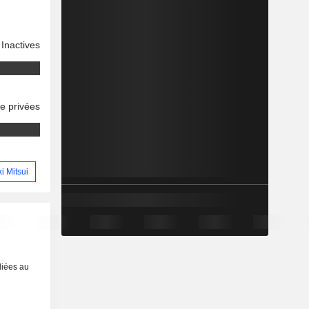
Inactives
se privées
i Mitsui
liées au