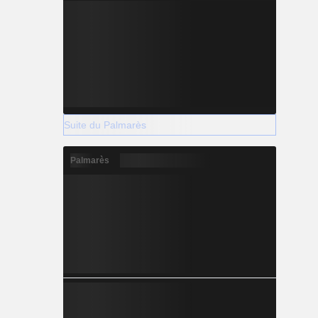
Suite du Palmarès
Palmarès