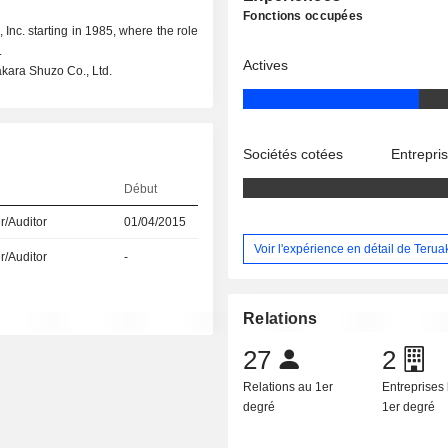
Fonctions occupées
 Inc. starting in 1985, where the role
.
Actives
akara Shuzo Co., Ltd.
Sociétés cotées
Entrepri
Début
r/Auditor
01/04/2015
Voir l'expérience en détail de Teruak
r/Auditor
-
Relations
27
2
Relations au 1er
Entreprises 
degré
1er degré