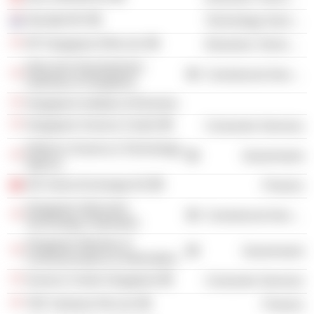
Gemalto BV
Technology Services
HP Singapore (Pte) Ltd.
Electronic Technology
Infocomm Development
Commercial Services
Authority of Singapore
Singapore Institute of Directors
Singapore Science Center
Consumer Services
Defence Science & Technology
Government
Agency
SIX Swiss Exchange AG
Finance
Singapore Infocomm
Commercial Services
Technology Federation
Singapore Ministry of
Government
Communications & Information
Science Centre Singapore
Consumer Services
TNF Ventures Pte Ltd.
Finance