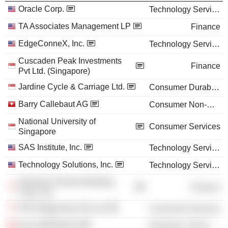
Oracle Corp.
Technology Services
TA Associates Management LP
Finance
EdgeConneX, Inc.
Technology Services
Cuscaden Peak Investments
Finance
Pvt Ltd. (Singapore)
Jardine Cycle & Carriage Ltd.
Consumer Durables
Barry Callebaut AG
Consumer Non-Durables
National University of
Consumer Services
Singapore
SAS Institute, Inc.
Technology Services
Technology Solutions, Inc.
Technology Services
Oversea-Chinese Banking
Finance
Corp. Ltd.
SPH Magazines Pte Ltd.
Consumer Services
ams-OSRAM AG
Electronic Technology