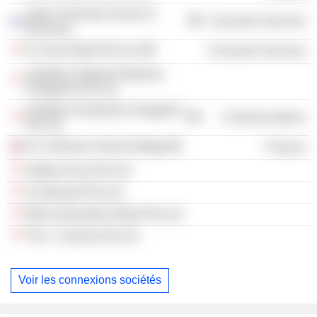
Aalto University School of
Consumer Services
Business
In.Corp Global Pte Ltd.
Consumer Services
Vodafone Global Enterprise
Singapore Pte Ltd.
Vodafone Enterprise Singapore
Communications
Pte Ltd.
SC Ventures Fintech Bridge
Finance
Galboss Asia Pte Ltd.
Xy Maxwell Pte Ltd.
Bold & Beautiful Global Pte Ltd.
The Y Journey Pte Ltd.
Voir les connexions sociétés