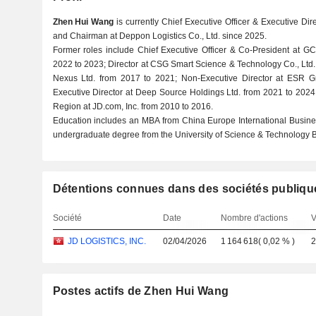
Zhen Hui Wang
is currently Chief Executive Officer & Executive Dire
and Chairman at Deppon Logistics Co., Ltd. since 2025.
Former roles include Chief Executive Officer & Co-President at G
2022 to 2023; Director at CSG Smart Science & Technology Co., Ltd.
Nexus Ltd. from 2017 to 2021; Non-Executive Director at ESR G
Executive Director at Deep Source Holdings Ltd. from 2021 to 202
Region at JD.com, Inc. from 2010 to 2016.
Education includes an MBA from China Europe International Busine
undergraduate degree from the University of Science & Technology Be
Détentions connues dans des sociétés publiqu
Société
Date
Nombre d'actions
V
JD LOGISTICS, INC.
02/04/2026
1 164 618
(
0,02 %
)
2
Postes actifs de Zhen Hui Wang