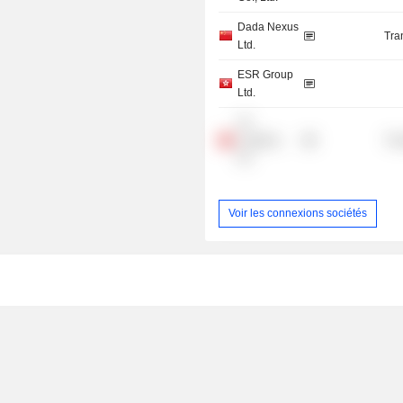
Dada Nexus
Tra
Ltd.
ESR Group
Ltd.
JD
Logistics,
Tra
Inc.
Voir les connexions sociétés