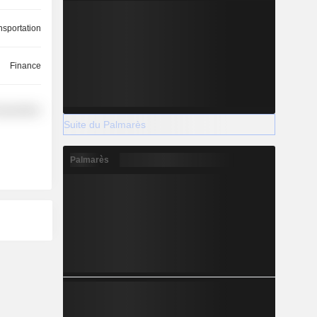
nsportation
Finance
nsportation
Suite du Palmarès
Palmarès