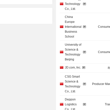
Technology
Co., Ltd.
China
Europe
International
Consume
Business
School
University of
Science &
Consume
Technology
Beijing
JD.com, Inc.
R
CSG Smart
Science &
Producer Man
Technology
Co., Ltd.
Deppon
Logistics
Tra
Co., Ltd.