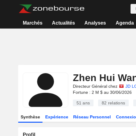
Marchés
Actualités
Analyses
Agenda
Zhen Hui Wa
Directeur Général chez
JD L
Fortune : 2 M $ au 30/06/2026
51 ans
82
relations
Synthèse
Expérience
Réseau Personnel
Connexio
Profil