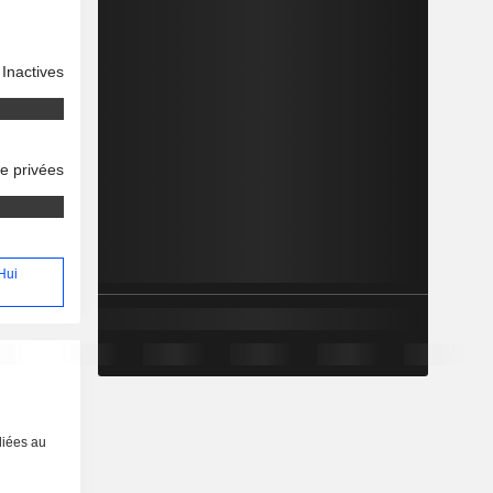
Inactives
se privées
 Hui
liées au