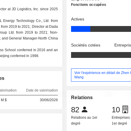
Fonctions occupées
ctor at JD Logistics, Inc. since 2025
Actives
CL Energy Technology Co., Ltd. from
 from 2019 to 2021; Director at Dada
roup Ltd. from 2019 to 2021; Non-
4; and General Manager-North China
Sociétés cotées
Entrepri
ss School conferred in 2016 and an
ijing conferred in 1998.
Voir l'expérience en détail de Zhen
Wang
es
alorisation
Date de valorisation
Relations
 M $
30/06/2026
82
10
Relations au 1er
Entreprises 
degré
1er degré